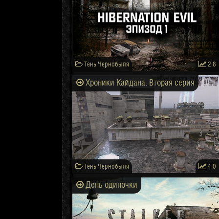
Тень Чернобыля
2.8
Хроники Кайдана. Вторая серия
Тень Чернобыля
4.0
День одиночки