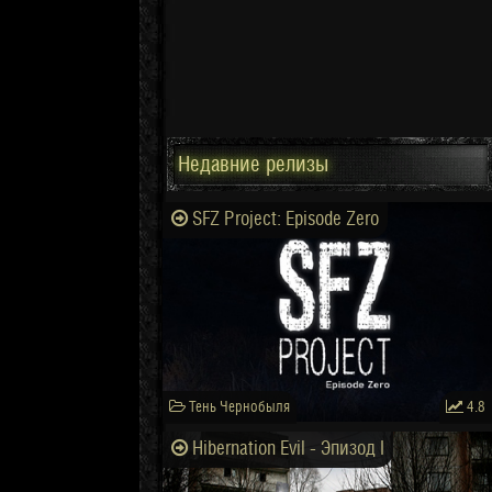
Недавние релизы
SFZ Project: Episode Zero
Тень Чернобыля
4.8
Hibernation Evil - Эпизод I