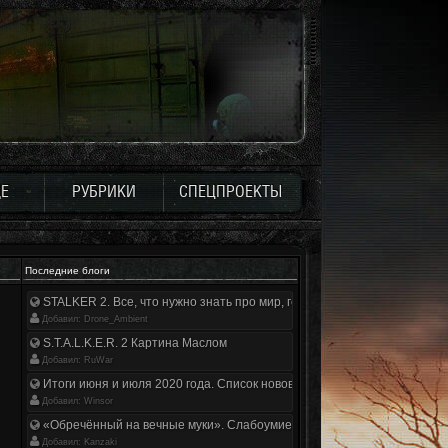
Е
РУБРИКИ
СПЕЦПРОЕКТЫ
Последние блоги
STALKER 2. Все, что нужно знать про мир, геймплей и сюжет | Разбор
Добавил: Drone_Ambient
S.T.A.L.K.E.R. 2 Картина Маслом
Добавил: RuWar
Итоги июня и июля 2020 года. Список нововведений
Добавил: Winsor
«Обречённый на вечные муки». Слабоумие и отвага
Добавил: Kanzaki