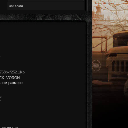
Все блоги
.
x768px/252.1Kb
CK_VORON
ьном размере