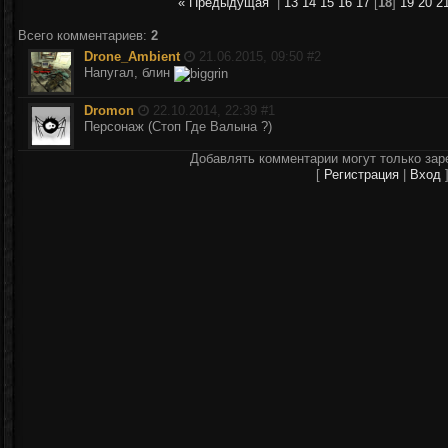
« Предыдущая
|
13
14
15
16
17
[
18
]
19
20
2
Всего комментариев
:
2
Drone_Ambient
21.06.2015, 09:50 #
2
Напугал, блин
Dromon
22.10.2014, 22:39 #
1
Персонаж (Стоп Где Валына ?)
Добавлять комментарии могут только зар
[
Регистрация
|
Вход