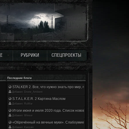
Е
РУБРИКИ
СПЕЦПРОЕКТЫ
Последние блоги
STALKER 2. Все, что нужно знать про мир, геймплей и сюжет | Разбор
Добавил: Drone_Ambient
S.T.A.L.K.E.R. 2 Картина Маслом
Добавил: RuWar
Итоги июня и июля 2020 года. Список нововведений
Добавил: Winsor
«Обречённый на вечные муки». Слабоумие и отвага
Добавил: Kanzaki