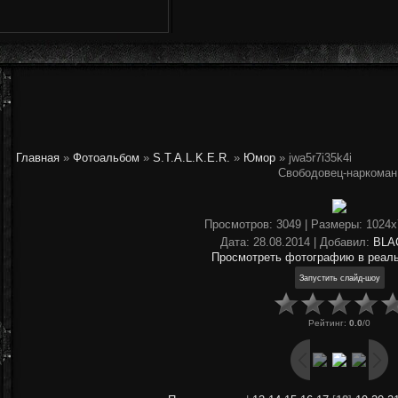
Главная
»
Фотоальбом
»
S.T.A.L.K.E.R.
»
Юмор
» jwa5r7i35k4i
Свободовец-наркоман
Просмотров
: 3049 |
Размеры
: 1024
Дата
: 28.08.2014 |
Добавил
:
BLA
Просмотреть фотографию в реал
Рейтинг
:
0.0
/
0