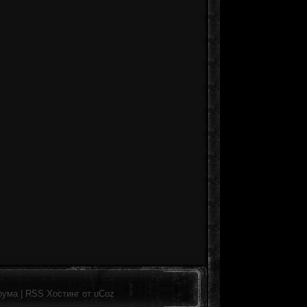
рума
|
RSS
Хостинг от
uCoz