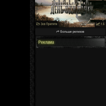
Зов Припяти
1.6
Больше релизов
Реклама