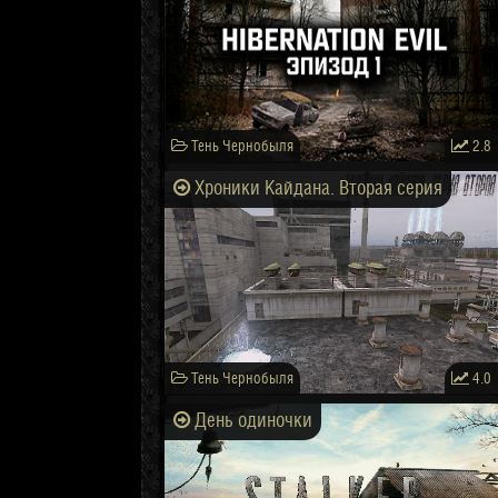
Тень Чернобыля
2.8
Хроники Кайдана. Вторая серия
Тень Чернобыля
4.0
День одиночки