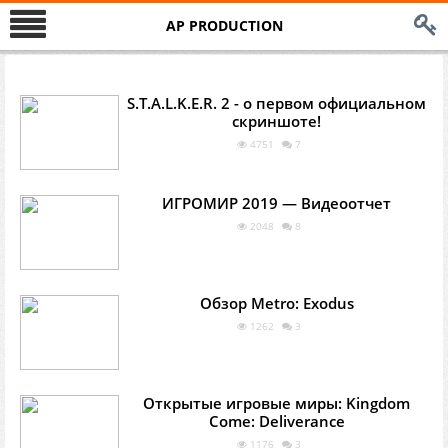
AP PRODUCTION
S.T.A.L.K.E.R. 2 - о первом официальном
скриншоте!
4751
7
ИГРОМИР 2019 — Видеоотчет
2048
8
Обзор Metro: Exodus
1262
3
Открытые игровые миры: Kingdom
Come: Deliverance
1176
3