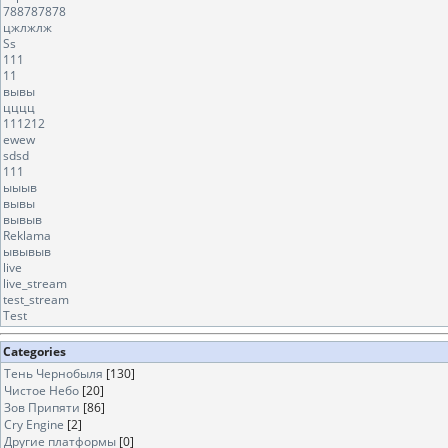
788787878
цжлжлж
Ss
111
11
вывы
цццц
111212
ewew
sdsd
111
ыыыв
вывы
вывыв
Reklama
ывывыв
live
live_stream
test_stream
Test
Categories
Тень Чернобыля
[130]
Чистое Небо
[20]
Зов Припяти
[86]
Cry Engine
[2]
Другие платформы
[0]