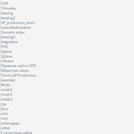
COP
10modov
katalog
katalog2
AP_production_team
statistikaforadmin
Онлайн игры
katalog3
knigadeza
FAQ
2glava
3glava
release
Правила сайта UPD
Обратная связь
Почта AP Production
kalendar
Mods
mods2
mods3
mods3
top
Блог
reliz
reliz
календарь
video
Статистика сайта