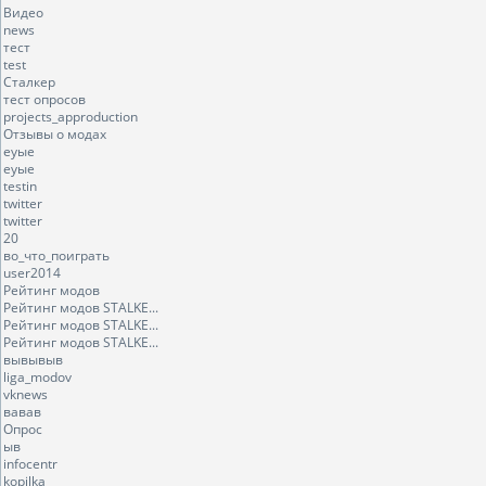
Видео
news
тест
test
Сталкер
тест опросов
projects_approduction
Отзывы о модах
еуые
еуые
testin
twitter
twitter
20
во_что_поиграть
user2014
Рейтинг модов
Рейтинг модов STALKE...
Рейтинг модов STALKE...
Рейтинг модов STALKE...
вывывыв
liga_modov
vknews
вавав
Опрос
ыв
infocentr
kopilka