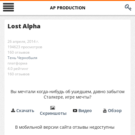
AP PRODUCTION
Lost Alpha
26 апреля, 2014 г.
194623 просмотров
160 отзывов
Тень Чернобыля
платформа
4.0 рейтинг
160 отзывов
Вы мечтали когда-нибудь об ушедшем, давно забытом
Сталкере, игре мечты?
Cкачать
Видео
Обзор
Cкриншоты
В мобильной версии сайта отзывы недоступны