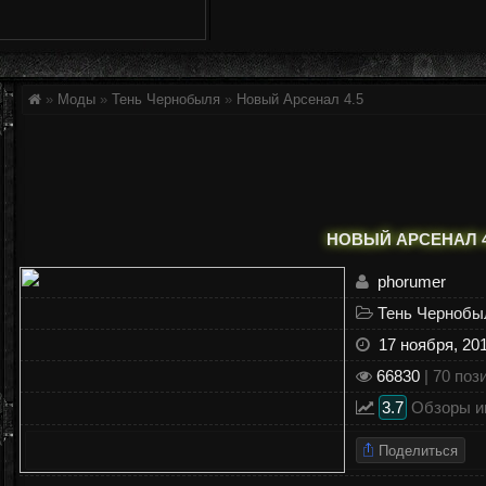
»
Моды
»
Тень Чернобыля
»
Новый Арсенал 4.5
НОВЫЙ АРСЕНАЛ 4
phorumer
Тень Чернобы
17 ноября, 2016
66830
|
70
пози
3.7
Обзоры и
Поделиться