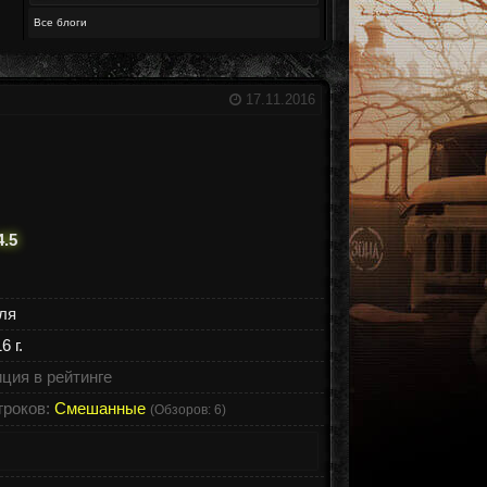
Все блоги
17.11.2016
.5
ля
 г.
ция в рейтинге
гроков:
Смешанные
(Обзоров: 6)