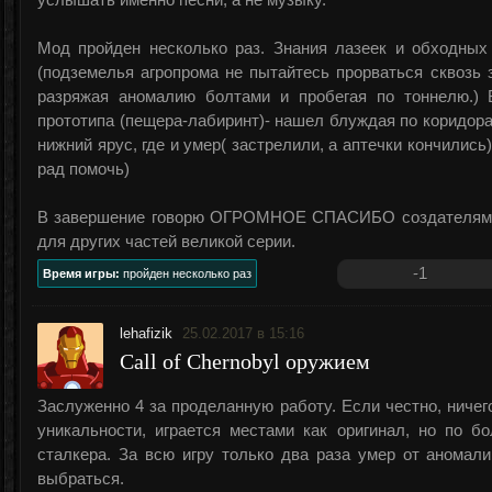
услышать именно песни, а не музыку.
Мод пройден несколько раз. Знания лазеек и обходных
(подземелья агропрома не пытайтесь прорваться сквозь 
разряжая аномалию болтами и пробегая по тоннелю.)
прототипа (пещера-лабиринт)- нашел блуждая по коридорам
нижний ярус, где и умер( застрелили, а аптечки кончилис
рад помочь)
В завершение говорю ОГРОМНОЕ СПАСИБО создателям -
для других частей великой серии.
-1
Время игры:
пройден несколько раз
lehafizik
25.02.2017 в 15:16
Call of Chernobyl оружием
Заслуженно 4 за проделанную работу. Если честно, ничего
уникальности, играется местами как оригинал, но по бо
сталкера. За всю игру только два раза умер от аномалий
выбраться.