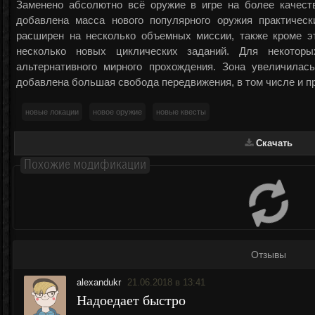
Заменено абсолютно всё оружие в игре на более качест
добавлена масса нового популярного оружия практичес
расширен на несколько объемных миссии, также кроме э
несколько новых циклических заданий. Для некоторы
альтернативного мирного прохождения. Зона увеличилас
добавлена большая свобода передвижения, в том числе и п
новые локации
новое оружие
новые квесты
Cкачать
Похожие модификации
Отзывы
alexandukr
21.06.2018 в 13:41
Надоедает быстро