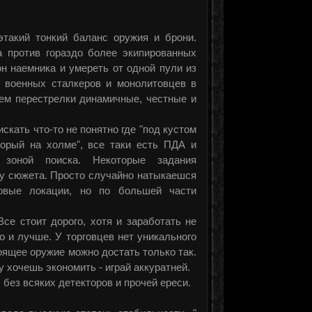
этакий тонкий баланс оружия и брони.
а против гораздо более экипированных
н наемника и умереть от одной пули из
в военных сталкеров и монолитовцев в
щем перестрелки динамичные, честные и
искать что-то не понятно где "под кустом
торый на холме", все таки есть ПДА и
 зоной поиска. Некоторые задания
ду сюжета. Просто случайно натыкаешся
овые локации, но по большей части
Все стоит дорого, хотя и заработать не
 и лучше. У торговцев нет уникального
тоящее оружие можно достать только так.
 хочешь экономить - играй аккуратней.
без всяких детекторов и прочей ереси.