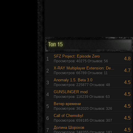
Топ 15
SFZ Project: Episode Zero
4.8
1
Просмотров: 40275 Отзывов: 56
X-RAY Multiplayer Extension: De...
4.7
2
Просмотров: 66789 Отзывов: 11
Anomaly 1.5. Beta 3.0
4.5
3
Просмотров: 225877 Отзывов: 48
GUNSLINGER mod
4.5
4
Просмотров: 116239 Отзывов: 63
Ветер времени
4.5
5
Просмотров: 362020 Отзывов: 326
Call of Chernobyl
4.5
6
Просмотров: 659185 Отзывов: 307
Долина Шорохов
4.5
7
Просмотров: 248355 Отзывов: 181