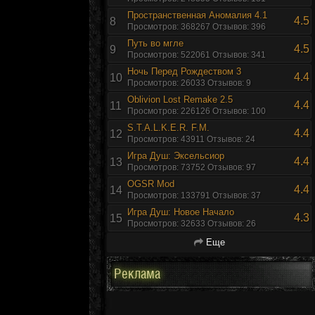
Пространственная Аномалия 4.1
4.5
8
Просмотров: 368267 Отзывов: 396
Путь во мгле
4.5
9
Просмотров: 522061 Отзывов: 341
Ночь Перед Рождеством 3
4.4
10
Просмотров: 26033 Отзывов: 9
Oblivion Lost Remake 2.5
4.4
11
Просмотров: 226126 Отзывов: 100
S.T.A.L.K.E.R. F.M.
4.4
12
Просмотров: 43911 Отзывов: 24
Игра Душ: Эксельсиор
4.4
13
Просмотров: 73752 Отзывов: 97
OGSR Mod
4.4
14
Просмотров: 133791 Отзывов: 37
Игра Душ: Новое Начало
4.3
15
Просмотров: 32633 Отзывов: 26
Еще
Реклама