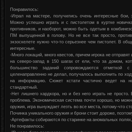
Понравилось:
-Играл на мастере, получились очень интересные бои, 
Можно успешно играть и с пистолетом в куртке новичк
противников, и наоборот, можно быть одетым в комбинезо
ПМ выпущенной в голову. Но не все так просто, проти
экзоскелете нужно что-то серьезнее чем пистолет. В об
интересные.
-Много локаций, много квестов, причем игрока не отправят 
на северо-запад в 150 шагах от ели, что за домом, ко
большинство заданий сопровождаются отметкой с
целенаправленно не делал, получалось выполнить по хо
на информацию. Сюжет кстати частично ведет на н
стандартный.
-Нет лишнего хардкора, но и без него играть не просто. 
проблема. Экономическая система почти хорошо, но можно
оружия, игра вынуждает лезть во все места, потому-что с
Починка уникального оружия и брони стоит дороже, поэтому
-Артефакты собираются по старинке на аномальных полях, 
Не понравилось: