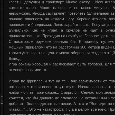
квесты, девушки и транспорт. Иначе скажу - New Arsen
самостоятелен. Много плюсов и не много минусов. Б
невозможно. Иногда заставляет потерпеть (длительная ав
почаще- опасность на каждом шагу. Хорошо что есть во
военными и бандюгами. Легко зарабатывать. Репутация т
Буквально. Как не играл, а Круглов не идет в бунк
привлекательные. Проходил на ноутбуке. Главное "дать ва
С некоторым оружием реально баг. К примеру пулеме
мощный (прицелом) что на расстоянии 300 метров виден г
только указывает на цель с масштабированием где-то в 1,3-
Вывод:
Игра оочень хорошая и заслуживает быть топовой. Для т
атмосферы самое то.
Играл во фриплее и тут на те - вне зависимости от тог
показано, что они вовсе отсутствуют. Начал заново... тот
новой - опять тоже самое... Смирился. Сейчас мой знак
хочется, что бы данного не случалось с остальными игр
добавить более адекватные песни. А то эти "Все идет по п
глазах..."... Это же катастрофа! Ну а в целом все найс. П