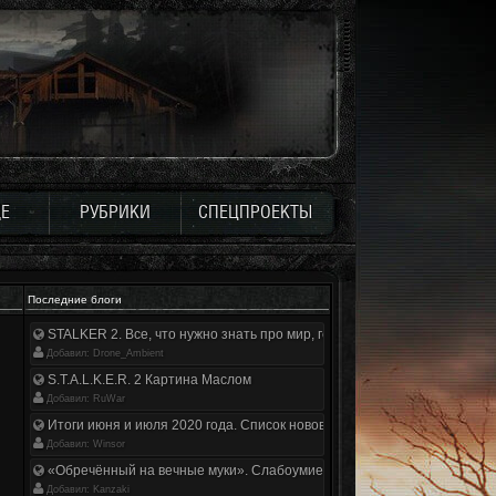
Е
РУБРИКИ
СПЕЦПРОЕКТЫ
Последние блоги
STALKER 2. Все, что нужно знать про мир, геймплей и сюжет | Разбор
Добавил: Drone_Ambient
S.T.A.L.K.E.R. 2 Картина Маслом
Добавил: RuWar
Итоги июня и июля 2020 года. Список нововведений
Добавил: Winsor
«Обречённый на вечные муки». Слабоумие и отвага
Добавил: Kanzaki