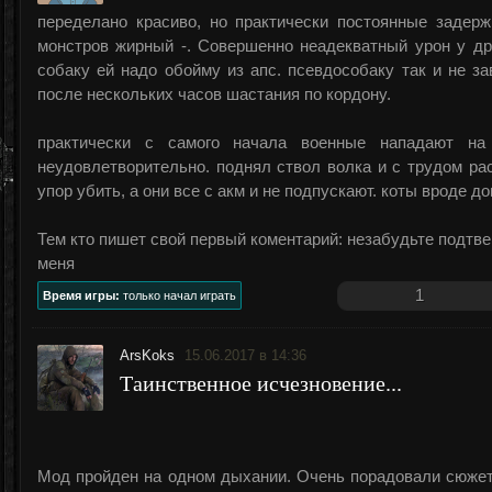
переделано красиво, но практически постоянные задерж
монстров жирный -. Совершенно неадекватный урон у др
собаку ей надо обойму из апс. псевдособаку так и не з
после нескольких часов шастания по кордону.
практически с самого начала военные нападают на
неудовлетворительно. поднял ствол волка и с трудом рас
упор убить, а они все с акм и не подпускают. коты вроде 
Тем кто пишет свой первый коментарий: незабудьте подтвер
меня
1
Время игры:
только начал играть
ArsKoks
15.06.2017 в 14:36
Таинственное исчезновение...
Мод пройден на одном дыхании. Очень порадовали сюжет