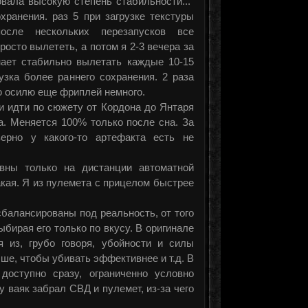
вала высокую степень стабильности..."
хранения. раз 5 при загрузке текстуры
осле нескольких перезапусков все
росто вылететь, а потом я 2-3 вечера за
нает стабильно вылетать каждые 10-15
узка более раннего сохранения. 2 раза
аю осилю еще фриплей немного.
ли идти по сюжету от Кордона до Янтаря
а. Меняется 100% только после сна. За
ерно у какого-то артефакта есть не
вны только на дистанции автоматной
кая. Я из пулемета с прицелом быстрее
сбалансированы под реальность, от того
бирая его только по вкусу. В оригинале
 из, грубо говоря, убойности и силы
чше, чтобы убивать эффективнее и т.д. В
доступно сразу, ограниченно условно
у ваяк забрал СВД и пулемет, из-за чего