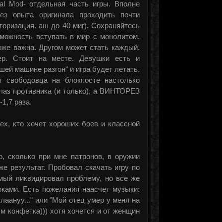
al Mod- отдельная часть игры. Вполне
ез опыта оригинала проходить почти
торизация. аш до 40 миг). Сохраняйтесь
зможность вступать в мир с монолитом,
оже важна. Другом может стать каждый.
ер. Стоит на месте. Девушки есть и
шей машине разгон" и игра будет летать.
т свободовца на блокпосте настолько
лаз противника (и только), а ВИНТОРЕЗ
1,7 раза.
ех, кто хочет хороших боев и классной
о, сколько при мне патронов, в оружии
 же результат. Пробовал скачать игру по
омый ликвидировал проблему, но все же
оками. Есть пожелания наасчет музыки:
лаануу..." или "Мой отец умер у меня на
рям конфетка))) хотя хочется и от женщин