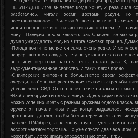
-"В ходе бета-тестирования модификация продемонстриро
НЕ УВИДЕЛ! Игра вылетает когда хочет, 2 раза била со
разбегались, мигали всеми цветами радуги, но п
восстанавливалось. Вылетов бывает два типа: 1 - может п
игрой вообще не испытываю никаких проблем. 2 - начи
минут. Наверно ловлю какой-то баг. Спасает только загр
думал уже удалять мод, но в итоге все-таки прошел. Дум
-Погода почти не меняется сама, очень редко. У меня ес
непрерывно шел дождь, уже уши устали от этого шелест
всю игру персонаж захотел есть только раза 3, нав
задокументированное свойство. И таких багов полно.
-Снайперские винтовки в большинстве своем эффекти
очереди, на больших расстояниях точность стрельбы ника
убиваю чем с СВД. От того в них теряется какой-то смысл.
-Изобилие оружия и плюс и минус. Здесь характеристики 
можно успешно играть с разным оружием одного класса, вы
оружие от начала игры и до конца выдавалось исходя
противника, дя того, что бы был интерес искать оружие лу
начале ПМ/обрез, а к концу гаусс. Здесь почти все 
ассортиментном торговца. Но уже спустя два часа игры, я 
может быть легко играть определенные этапы игры.