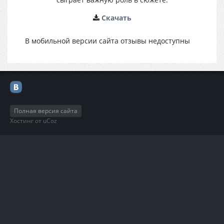
Cкачать
В мобильной версии сайта отзывы недоступны
Полная версия сайта
Хостинг от
uCoz