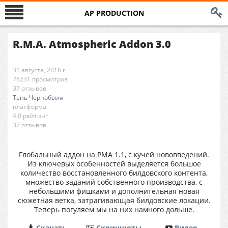
AP PRODUCTION
R.M.A. Atmospheric Addon 3.0
31 августа, 2016 г.
76231 просмотров
37 отзывов
Тень Чернобыля
платформа
4.0 рейтинг
37 отзывов
Глобальный аддон на РМА 1.1, с кучей нововведений.
Из ключевых особенностей выделяется большое
количество восстановленного билдовского контента,
множество заданий собственного производства, с
небольшими фишками и дополнительная новая
сюжетная ветка, затрагивающая билдовские локации.
Теперь погуляем мы на них намного дольше.
Cкачать
Cкриншоты
Видео