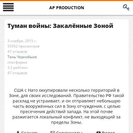
AP PRODUCTION
Туман войны: Закалённые Зоной
3 ноября, 2015 г.
55952 просмотров
47 отзывов
Тень Чернобыля
платформа
3.2 рейтинг
47 отзывов
США с Нато оккупировали несколько территорий в
Зоне, для своих исследований. Правительство РФ такой
расклад не устраивает, и он отправляет небольшую
часть вооружённых сил в Зону отчуждения, с целью
пресечения действий запада. На этой почве
разжигается локальный конфликт, не выходящий за
пределы Зоны.
Cкачать
Cкриншоты
Видео