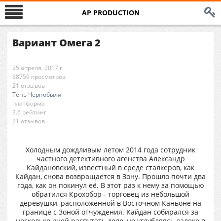
AP PRODUCTION
Вариант Омега 2
25 апреля, 2017 г.
68759 просмотров
21 отзывов
Тень Чернобыля
платформа
3.6 рейтинг
21 отзывов
Холодным дождливым летом 2014 года сотрудник
частного детективного агенства Александр
Кайдановский, известный в среде сталкеров, как
Кайдан, снова возвращается в Зону. Прошло почти два
года, как он покинул её. В этот раз к нему за помощью
обратился Крохобор - торговец из небольшой
деревушки, расположенной в Восточном Каньоне на
границе с Зоной отчуждения. Кайдан собирался за
несколько дней распутать дело, не углубляясь далеко в