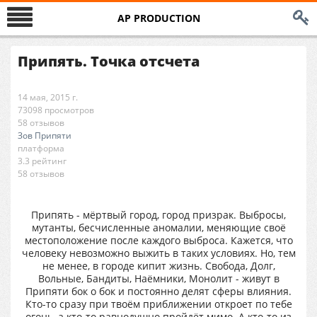
AP PRODUCTION
Припять. Точка отсчета
14 мая, 2015 г.
73098 просмотров
58 отзывов
Зов Припяти
платформа
3.3 рейтинг
58 отзывов
Припять - мёртвый город, город призрак. Выбросы,
мутанты, бесчисленные аномалии, меняющие своё
местоположение после каждого выброса. Кажется, что
человеку невозможно выжить в таких условиях. Но, тем
не менее, в городе кипит жизнь. Свобода, Долг,
Вольные, Бандиты, Наёмники, Монолит - живут в
Припяти бок о бок и постоянно делят сферы влияния.
Кто-то сразу при твоём приближении откроет по тебе
огонь, а кто-то равнодушно пройдёт мимо. А кто-то из