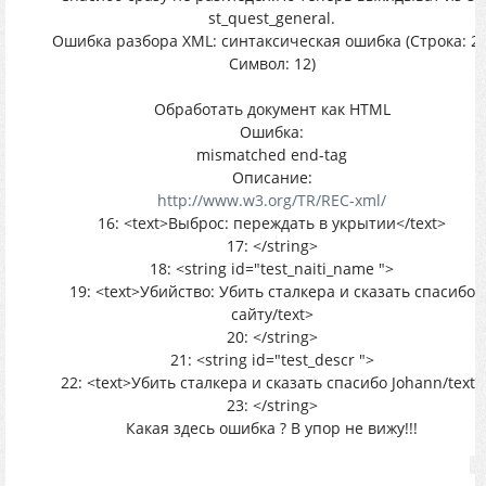
st_quest_general.
Ошибка разбора XML: синтаксическая ошибка (Строка: 20
Символ: 12)
Обработать документ как HTML
Ошибка:
mismatched end-tag
Описание:
http://www.w3.org/TR/REC-xml/
16: <text>Выброс: переждать в укрытии</text>
17: </string>
18: <string id="test_naiti_name ">
19: <text>Убийство: Убить сталкера и сказать спасибо
сайту/text>
20: </string>
21: <string id="test_descr ">
22: <text>Убить сталкера и сказать спасибо Johann/text>
23: </string>
Какая здесь ошибка ? В упор не вижу!!!