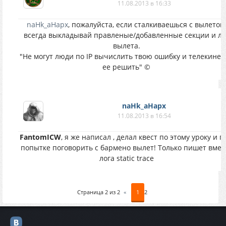
11.08.2013 в 16:33
naHk_aHapx
, пожалуйста, если сталкиваешься с вылетом
всегда выкладывай правленые/добавленные секции и ло
вылета.
"Не могут люди по IP вычислить твою ошибку и телекинез
ее решить" ©
naHk_aHapx
11.08.2013 в 16:54
FantomICW
, я же написал , делал квест по этому уроку и 
попытке поговорить с бармено вылет! Только пишет вмес
лога static trace
Страница
2
из
2
«
1
2