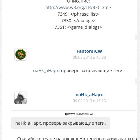
Описание:
http://www.w3.org/TR/REC-xml/
7349: </phrase_list>
7350: </dialog>>
7351: </game_dialogs>
FantomICW
09.08.2013 в 15:38
naHk_aHapx
, проверь закрывающие теги.
naHk_aHapx
09.08.2013 в 16:23
Цитата
(
FantomICW
)
naHk_aHapx, проверь закрывающие теги.
Спасибо сразу не разгледел.Но теперь выкидыват из-за