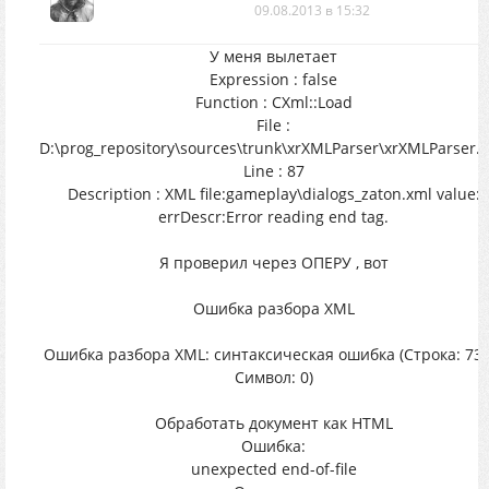
09.08.2013 в 15:32
У меня вылетает
Expression : false
Function : CXml::Load
File :
D:\prog_repository\sources\trunk\xrXMLParser\xrXMLParser.
Line : 87
Description : XML file:gameplay\dialogs_zaton.xml value:
errDescr:Error reading end tag.
Я проверил через ОПЕРУ , вот
Ошибка разбора XML
Ошибка разбора XML: синтаксическая ошибка (Строка: 735
Символ: 0)
Обработать документ как HTML
Ошибка:
unexpected end-of-file