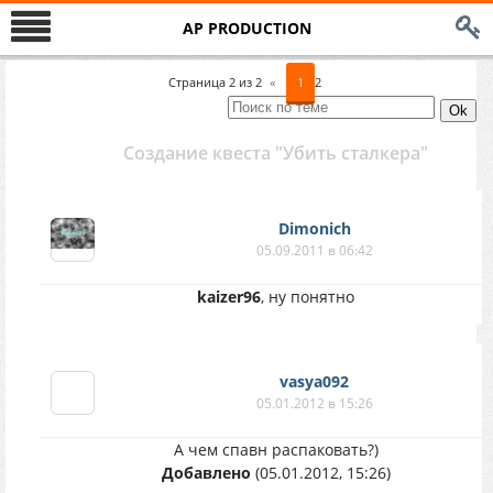
AP PRODUCTION
Страница
2
из
2
«
1
2
Создание квеста "Убить сталкера"
Dimonich
05.09.2011 в 06:42
kaizer96
, ну понятно
vasya092
05.01.2012 в 15:26
А чем спавн распаковать?)
Добавлено
(05.01.2012, 15:26)