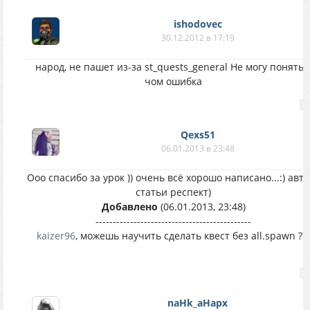
ishodovec
30.12.2012 в 17:19
народ, не пашет из-за st_quests_general Не могу понять 
чом ошибка
Qexs51
06.01.2013 в 23:48
Ооо спасибо за урок )) очень всё хорошо написано...:) авт
статьи респект)
Добавлено
(06.01.2013, 23:48)
---------------------------------------------
kaizer96
, можешь научить сделать квест без all.spawn ??
naHk_aHapx