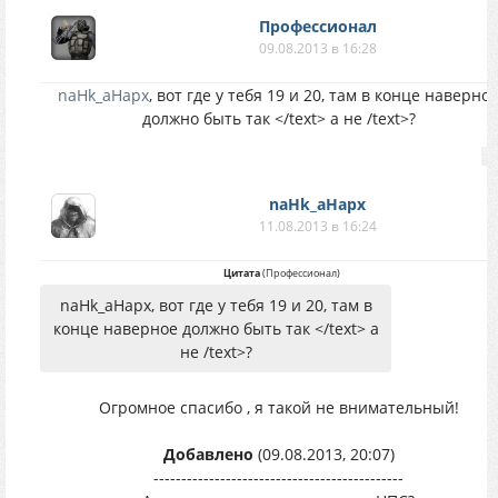
Профессионал
09.08.2013 в 16:28
naHk_aHapx
, вот где у тебя 19 и 20, там в конце наверно
должно быть так </text> а не /text>?
naHk_aHapx
11.08.2013 в 16:24
Цитата
(
Профессионал
)
naHk_aHapx, вот где у тебя 19 и 20, там в
конце наверное должно быть так </text> а
не /text>?
Огромное спасибо , я такой не внимательный!
Добавлено
(09.08.2013, 20:07)
---------------------------------------------