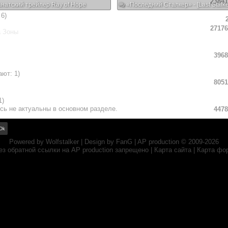
23841
натский трейлер Ray of Hope
«Последний Сталкер» - [Last Stalke
6)
27176
 Зоны
3968
ют: 1)
8051
1)
сь не актуальны в основном разделе.
4478
Powered by
Wolfstalker
| Design by
FanG
|
AP production
© 2009-2026
ез обратной ссылки на
AP production
запрещено |
Карта сайта
|
Карта фо