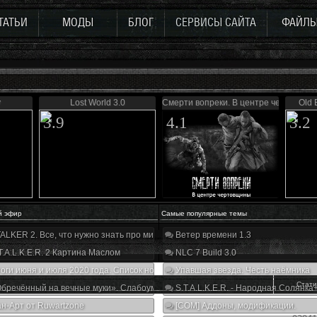
ТАТЬИ
МОДЫ
БЛОГ
СЕРВИСЫ САЙТА
ФАЙЛ
y
Lost World 3.0
Смерти вопреки. В центре чертовщи
Old 
3.9
4.1
3.2
й эфир
Самые популярные темы
ALKER 2. Все, что нужно знать про мир, геймплей и сюжет | Разбор трейлера
Ветер времени 1.3
T.A.L.K.E.R. 2 Картина Маслом
NLC 7 Build 3.0
оги июня и июля 2020 года. Список нововведений
Упавшая звезда. Честь наёмника
Стати
бречённый на вечные муки». Слабоумие и отвага
S.T.A.L.K.E.R. - Народная Солянка
н-Арт от Ruwartzone
[COM] Аддоны, модификации.