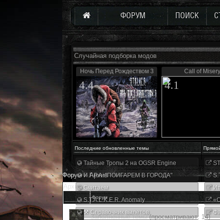
ФОРУМ
ПОИСК
С
Случайная подборка модов
Ночь Перед Рождеством 3
Call of Miser
4.4
4.1
Последние обновленные темы
Прямо
Тайные Тропы 2 на OGSR Engine
ST
Форум
»
Архив
И.Г.Р.А. "ПОИГАРЕМ В ГОРОДА"
S.
Архив
Считаем
Ит
Форум
S.T.A.L.K.E.R. Anomaly
«О
⚒ Справочник вылетов
Фа
Заполненные темы
(просматривают: 14)