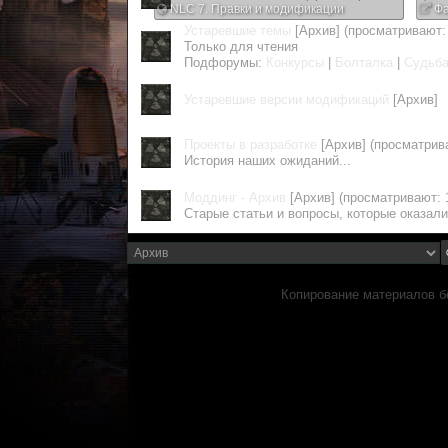
NLC 7. Правки и модификации
Фа
Устаревшие темы
[Архив]
(просматривают: 
Только для чтения
Подфорумы:
Конкурсы
|
Болталка
|
Судьба
Устаревшие версии модификаций
[Архив]
Проекты в разработке
[Архив]
(просматрива
История наших ожиданий...
Моддинг - Архив
[Архив]
(просматривают: 
Старые статьи и вопросы, которые оказали
Копирование материалов б