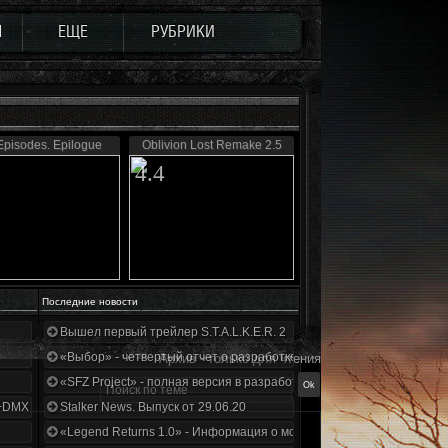
Ы
ЕЩЕ
РУБРИКИ
Episodes. Epilogue
Oblivion Lost Remake 2.5
4.4
Последние новости
Вышел первый трейлер S.T.A.L.K.E.R. 2
«Выбор» - четвертый отчет о разработке!
Архив - только для чтения
«SFZ Project» - полная версия в разработке!
+DMX 1.3.5.ООП.МА.К.
Stalker News. Выпуск от 29.06.20
«Legend Returns 1.0» - Информация о моде за июнь 2020