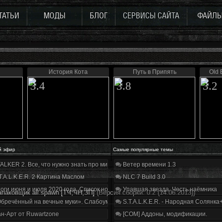
ТАТЬИ
МОДЫ
БЛОГ
СЕРВИСЫ САЙТА
ФАЙЛ
История Кота
Путь в Припять
Old 
3.4
3.8
3.2
й эфир
Самые популярные темы
ALKER 2. Все, что нужно знать про мир, геймплей и сюжет | Разбор трейлера
Ветер времени 1.3
T.A.L.K.E.R. 2 Картина Маслом
NLC 7 Build 3.0
оги июня и июля 2020 года. Список нововведений
Упавшая звезда. Честь наёмника
паковщик all.spawn [ТЧ,ЧН,ЗП]
(Версия сборки: 0.2 (14.06.2013))
бречённый на вечные муки». Слабоумие и отвага
S.T.A.L.K.E.R. - Народная Солянка
н-Арт от Ruwartzone
[COM] Аддоны, модификации.