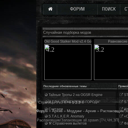
ФОРУМ
ПОИСК
С
Случайная подборка модов
Old Good Stalker Mod v2.4 Gold
Равновесие
4.2
3.2
Последние обновленные темы
Прямо
Тайные Тропы 2 на OGSR Engine
ST
И.Г.Р.А. "ПОИГАРЕМ В ГОРОДА"
S.
Страница
4
из
4
«
1
2
3
4
Считаем
Ит
Форум
»
Архив
»
Моддинг - Архив
»
Распаковщик/За
S.T.A.L.K.E.R. Anomaly
«О
Распаковщик/Запаковщик all.spawn [ТЧ,ЧН,ЗП]
⚒ Справочник вылетов
Фа