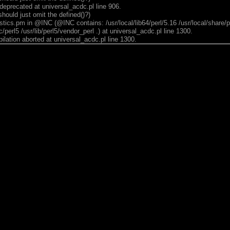
deprecated at universal_acdc.pl line 906.
d just omit the defined()?)
stics.pm in @INC (@INC contains: /usr/local/lib64/perl/5.16 /usr/local/share/per
c/perl5 /usr/lib/perl5/vendor_perl .) at universal_acdc.pl line 1300.
lation aborted at universal_acdc.pl line 1300.