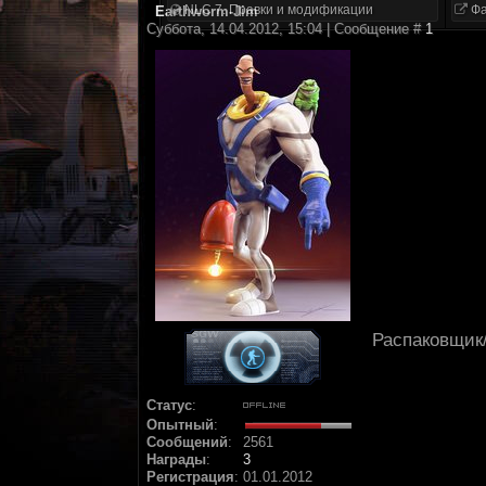
NLC 7. Правки и модификации
Фа
Earthworm-Jim
Суббота, 14.04.2012, 15:04 | Сообщение #
1
Распаковщик/
Статус
:
Опытный
:
Сообщений
:
2561
Награды
:
3
Регистрация
:
01.01.2012