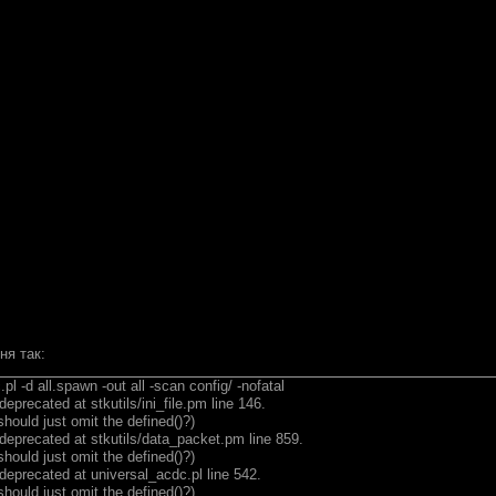
ня так:
pl -d all.spawn -out all -scan config/ -nofatal
deprecated at stkutils/ini_file.pm line 146.
d just omit the defined()?)
deprecated at stkutils/data_packet.pm line 859.
d just omit the defined()?)
deprecated at universal_acdc.pl line 542.
d just omit the defined()?)