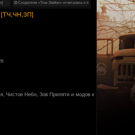
r]
Создатели «True Stalker» отчитались о проделанной работе
 [ТЧ,ЧН,ЗП]
im
ля, Чистое Небо, Зов Припяти и модов к