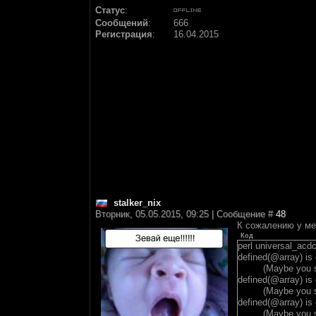
Статус
:
Сообщений
:
666
Регистрация
:
16.04.2015
stalker_nix
Вторник, 05.05.2015, 09:25 | Сообщение #
48
К сожалению у ме
Код
perl universal_acdc.
defined(@array) is 
(Maybe you shoul
defined(@array) is 
(Maybe you shoul
defined(@array) is 
(Maybe you shoul