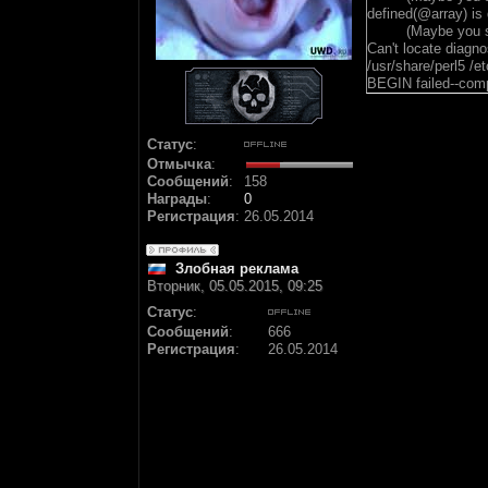
defined(@array) is 
(Maybe you shoul
Can't locate diagno
/usr/share/perl5 /et
BEGIN failed--compi
Статус
:
Отмычка
:
Сообщений
:
158
Награды
:
0
Регистрация
:
26.05.2014
Злобная реклама
Вторник, 05.05.2015, 09:25
Статус
:
Сообщений
:
666
Регистрация
:
26.05.2014