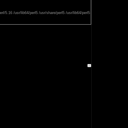
l/5.16 /usr/lib64/perl5 /usr/share/perl5 /usr/lib64/perl5