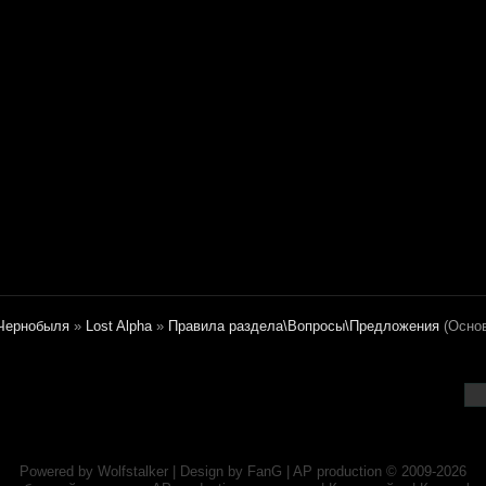
Чернобыля
»
Lost Alpha
»
Правила раздела\Вопросы\Предложения
(Осно
Powered by
Wolfstalker
| Design by
FanG
|
AP production
© 2009-2026