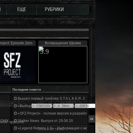
Ы
ЕЩЕ
РУБРИКИ
roject: Episode Zero
Возвращение Шрама
3.9
Последние новости
Вышел первый трейлер S.T.A.L.K.E.R. 2
«Выбор» - четвертый отчет о разработке!
«SFZ Project» - полная версия в разработке!
+DMX 1.3.5.ООП.МА.К.
Stalker News. Выпуск от 29.06.20
вные правила
«Legend Returns 1.0» - Информация о моде за июнь 2020