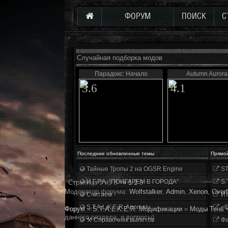
ФОРУМ
ПОИСК
С
Случайная подборка модов
Парадокс: Начало
Autumn Aurora
3.6
4.1
Последние обновленные темы
Прямо
Тайные Тропы 2 на OGSR Engine
ST
И.Г.Р.А. "ПОИГАРЕМ В ГОРОДА"
S.
Страница
3
из
3
«
1
2
3
Модератор форума:
Wolfstalker
,
Аdmin
,
Xenon
,
Overf
Считаем
Ит
S.T.A.L.K.E.R. Anomaly
«О
Форум
»
S.T.A.L.K.E.R. Модификации
»
Моды Тень 
данного раздела, и вопросы)
⚒ Справочник вылетов
Фа