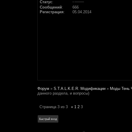
Статус
:
Сообщений
:
666
Регистрация
:
05.04.2014
Форум
»
S.T.A.L.K.E.R. Модификации
»
Моды Тень 
данного раздела, и вопросы)
Страница
3
из
3
«
1
2
3