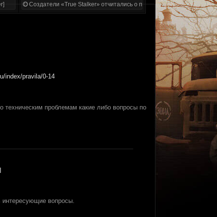
r]
Создатели «True Stalker» отчитались о проделанной работе
ru/index/pravila/0-14
по техническим проблемам какие либо вопросы по
я
ь интересующие вопросы.