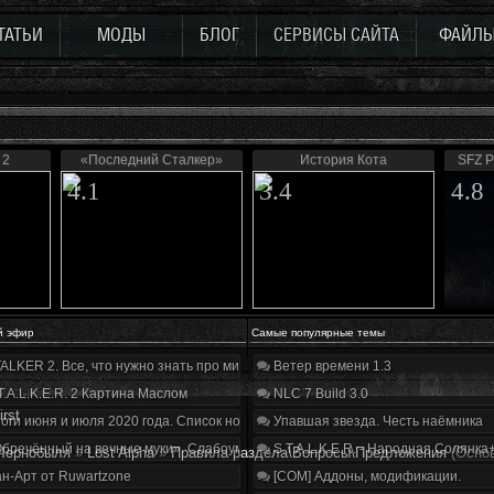
ТАТЬИ
МОДЫ
БЛОГ
СЕРВИСЫ САЙТА
ФАЙЛ
 2
«Последний Сталкер»
История Кота
SFZ P
4.1
3.4
4.8
й эфир
Самые популярные темы
ALKER 2. Все, что нужно знать про мир, геймплей и сюжет | Разбор трейлера
Ветер времени 1.3
T.A.L.K.E.R. 2 Картина Маслом
NLC 7 Build 3.0
irst
оги июня и июля 2020 года. Список нововведений
Упавшая звезда. Честь наёмника
бречённый на вечные муки». Слабоумие и отвага
S.T.A.L.K.E.R. - Народная Солянка
Чернобыля
»
Lost Alpha
»
Правила раздела\Вопросы\Предложения
(Осно
н-Арт от Ruwartzone
[COM] Аддоны, модификации.