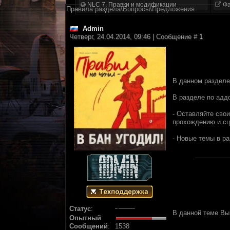
NLC 7. Правки и модификации
Фа
Правила раздела\Вопросы\Предложения
Аdmin
Четверг, 24.04.2014, 09:46 | Сообщение #
1
В данном разделе
В разделе по адд
- Оставляйте свои
прохождению и сц
- Новые темы в р
Статус
:
В данной теме Вы
Опытный
:
Сообщений
:
1538