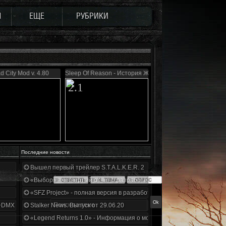
Ы
ЕЩЕ
РУБРИКИ
d City Mod v. 4.80
Sleep Of Reason - История Журналиста
2.1
Последние новости
Вышел первый трейлер S.T.A.L.K.E.R. 2
«Выбор» - четвертый отчет о разработке!
«SFZ Project» - полная версия в разработке!
+DMX 1.3.5.ООП.МА.К.
Stalker News. Выпуск от 29.06.20
«Legend Returns 1.0» - Информация о моде за июнь 2020