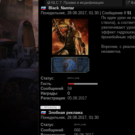
NLC 7. Правки и модификации
Фа
Black_Namtar
Понедельник, 28.08.2017, 01:30 | Сообщение #
91
По идее урон не п
ствола), а соотв
увеличивают урон
эффект гидрошока
бронебойным эффе
Впрочем, с реали
незаметна.
Статус
:
Гость
:
Сообщений
:
59
Награды
:
0
Регистрация
:
05.08.2017
Злобная реклама
Понедельник, 28.08.2017, 01:30
Статус
:
Сообщений
:
666
Регистрация
:
05.08.2017