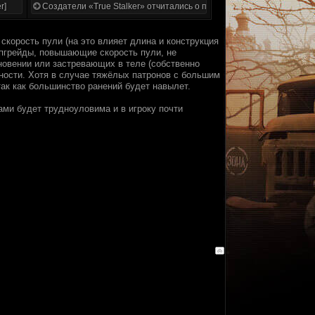
r]
Создатели «True Stalker» отчитались о проделанной работе
скорость пули (на это влияет длина и конструкция
апгрейды, повышающие скорость пули, не
новении или застревающих в теле (собственно
ости. Хотя в случае тяжёлых патронов с большим
ак как большинство ранений будет навылет.
ами будет трудноуловима и в игроку почти