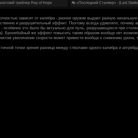
натский трейлер Ray of Hope
«Последний Сталкер» - [Last Stalke
олностью зависит от калибра - разное оружие выдает разную начальную 
етственно и разрушительный эффект. Поэтому всегда удивляло, почему 
 - особенно это было бы актуально для пуль, разрушающихся при столк
). Бронебойный же эффект повысить таким образом вообще нет возможн
ктом увеличение скорости может привести вообще к снижению урона, т
стичной точки зрения разница между стволами одного калибра и апгрейд