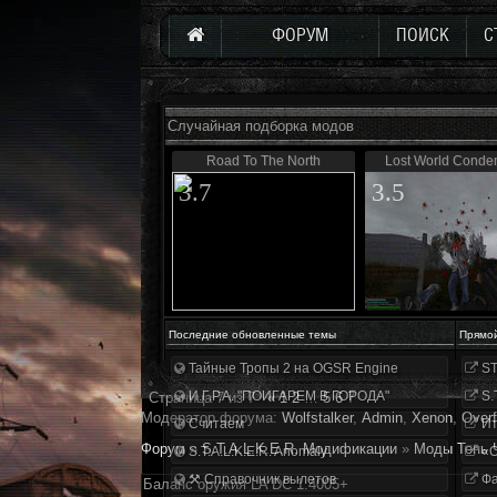
ФОРУМ
ПОИСК
С
Случайная подборка модов
Road To The North
Lost World Cond
3.7
3.5
Последние обновленные темы
Прямо
Тайные Тропы 2 на OGSR Engine
ST
И.Г.Р.А. "ПОИГАРЕМ В ГОРОДА"
S.
Страница
7
из
7
«
1
2
…
5
6
7
Модератор форума:
Wolfstalker
,
Аdmin
,
Xenon
,
Overf
Считаем
Ит
Форум
»
S.T.A.L.K.E.R. Модификации
»
Моды Тень 
S.T.A.L.K.E.R. Anomaly
«О
⚒ Справочник вылетов
Фа
Баланс оружия LA DC 1.4005+