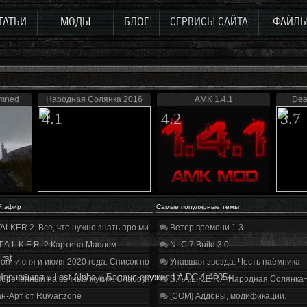
ТАТЬИ
МОДЫ
БЛОГ
СЕРВИСЫ САЙТА
ФАЙЛ
emned
Народная Солянка 2016
AMK 1.4.1
Dea
4.1
4.2
3.7
й эфир
Самые популярные темы
ALKER 2. Все, что нужно знать про мир, геймплей и сюжет | Разбор трейлера
Ветер времени 1.3
T.A.L.K.E.R. 2 Картина Маслом
NLC 7 Build 3.0
irst
оги июня и июля 2020 года. Список нововведений
Упавшая звезда. Честь наёмника
Чернобыля
»
Lost Alpha
»
Баланс оружия LA DC 1.4005+
бречённый на вечные муки». Слабоумие и отвага
S.T.A.L.K.E.R. - Народная Солянка
н-Арт от Ruwartzone
[COM] Аддоны, модификации.