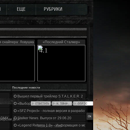
Ы
ЕЩЕ
РУБРИКИ
я снайпера: Ловушка Судьбы
«Последний Сталкер»
4.1
Последние новости
Вышел первый трейлер S.T.A.L.K.E.R. 2
«Выбор» - четвертый отчет о разработке!
«SFZ Project» - полная версия в разработке!
+DMX 1.3.5.ООП.МА.К.
Stalker News. Выпуск от 29.06.20
 версии для
«Legend Returns 1.0» - Информация о моде за июнь 2020