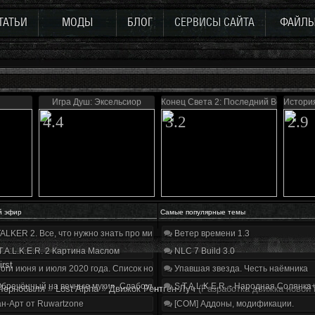
ТАТЬИ
МОДЫ
БЛОГ
СЕРВИСЫ САЙТА
ФАЙЛ
Игра Душ: Эксельсиор
Конец Света 2: Последний Восход
Истори
4.4
3.2
2.9
й эфир
Самые популярные темы
ALKER 2. Все, что нужно знать про мир, геймплей и сюжет | Разбор трейлера
Ветер времени 1.3
T.A.L.K.E.R. 2 Картина Маслом
NLC 7 Build 3.0
irst
оги июня и июля 2020 года. Список нововведений
Упавшая звезда. Честь наёмника
бречённый на вечные муки». Слабоумие и отвага
S.T.A.L.K.E.R. - Народная Солянка
Чернобыля
»
Lost Alpha
»
Движок Рентген-Луч
(Разработка движка новой
н-Арт от Ruwartzone
[COM] Аддоны, модификации.