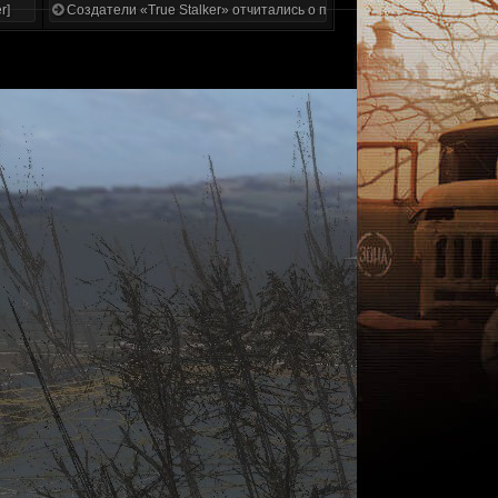
r]
Создатели «True Stalker» отчитались о проделанной работе