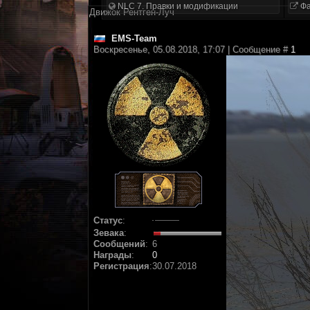
NLC 7. Правки и модификации
Фа
Движок Рентген-Луч
EMS-Team
Воскресенье, 05.08.2018, 17:07 | Сообщение #
1
Статус
:
Зевака
:
Сообщений
:
6
Награды
:
0
Регистрация
:
30.07.2018