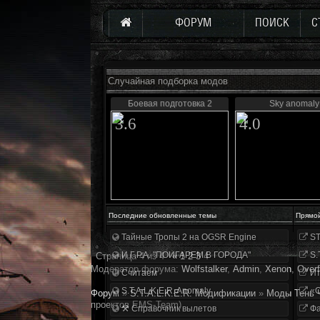
ФОРУМ
ПОИСК
С
Случайная подборка модов
Боевая подготовка 2
Sky anomaly
3.6
4.0
Последние обновленные темы
Прямо
Тайные Тропы 2 на OGSR Engine
ST
И.Г.Р.А. "ПОИГАРЕМ В ГОРОДА"
S.
Страница
4
из
4
«
1
2
3
4
Модератор форума:
Wolfstalker
,
Аdmin
,
Xenon
,
Overf
Считаем
Ит
S.T.A.L.K.E.R. Anomaly
«О
Форум
»
S.T.A.L.K.E.R. Модификации
»
Моды Тень 
проектов EMS-Team)
⚒ Справочник вылетов
Фа