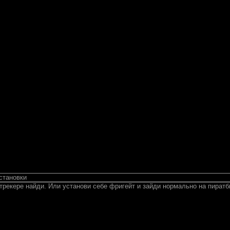
становки
трекере найди. Или установи себе фригейт и зайди нормально на пиратб