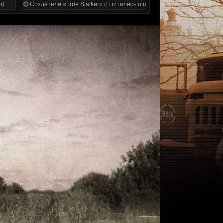
r]
Создатели «True Stalker» отчитались о проделанной работе