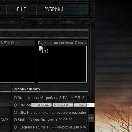
Ы
ЕЩЕ
РУБРИКИ
NEYA Online
Радиоактивное мясо. Схватка
3.0
Последние новости
Вышел первый трейлер S.T.A.L.K.E.R. 2
«Выбор» - четвертый отчет о разработке!
«SFZ Project» - полная версия в разработке!
+DMX 1.3.5.ООП.МА.К.
Stalker News. Выпуск от 29.06.20
«Legend Returns 1.0» - Информация о моде за июнь 2020