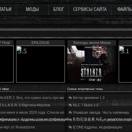
ТАТЬИ
МОДЫ
БЛОГ
СЕРВИСЫ САЙТА
ФАЙЛ
 Final
EPILOGUE
Эпизоды жизни Мерка
3.5
3.0
3.1
й эфир
Самые популярные темы
ALKER 2. Все, что нужно знать про мир, геймплей и сюжет | Разбор трейлера
Ветер времени 1.3
T.A.L.K.E.R. 2 Картина Маслом
NLC 7 Build 3.0
оги июня и июля 2020 года. Список нововведений
Упавшая звезда. Честь наёмника
ификации
»
Аддоны для модификаций
»
F.O.T.O.G.R.A.F. + weapons mod
бречённый на вечные муки». Слабоумие и отвага
S.T.A.L.K.E.R. - Народная Солянка
н-Арт от Ruwartzone
[COM] Аддоны, модификации.