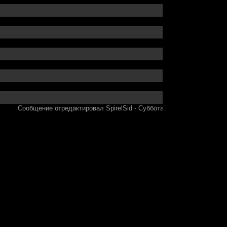
Сообщение отредактировал
SpirelSid
-
Суббота, 07.11.2015, 12:54