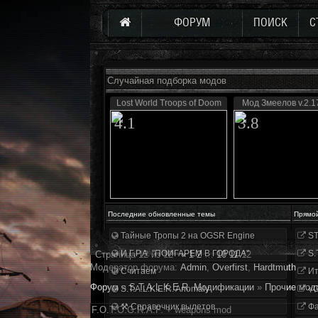
ФОРУМ
ПОИСК
С
Случайная подборка модов
Lost World Troops of Doom
Мод Змеелов v.2.17
4.1
3.8
Последние обновленные темы
Прямо
Тайные Тропы 2 на OGSR Engine
ST
И.Г.Р.А. "ПОИГАРЕМ В ГОРОДА"
S.
Страница
12
из
12
«
1
2
…
10
11
12
Модератор форума:
Аdmin
,
Overfirst
,
Hardtmuth
Считаем
Ит
Форум
»
S.T.A.L.K.E.R. Модификации
»
Прочие мод
S.T.A.L.K.E.R. Anomaly
«О
⚒ Справочник вылетов
Фа
F.O.T.O.G.R.A.F. + weapons mod