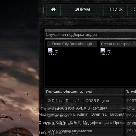
ФОРУМ
ПОИСК
С
Случайная подборка модов
Dead City Breakthrough
Сезон катастроф: А
3.7
2.7
Последние обновленные темы
Прямо
Тайные Тропы 2 на OGSR Engine
ST
И.Г.Р.А. "ПОИГАРЕМ В ГОРОДА"
S.
Страница
13
из
13
«
1
2
…
11
12
13
Модератор форума:
Аdmin
,
Overfirst
,
Hardtmuth
Считаем
Ит
Форум
»
S.T.A.L.K.E.R. Модификации
»
Прочие мод
S.T.A.L.K.E.R. Anomaly
«О
⚒ Справочник вылетов
Фа
Гибрид [SGM+APv] 2