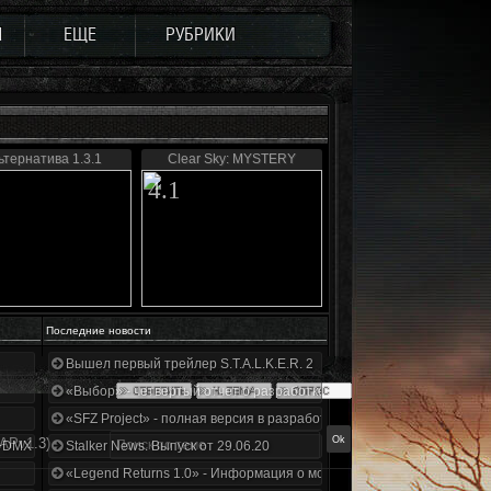
Ы
ЕЩЕ
РУБРИКИ
ьтернатива 1.3.1
Clear Sky: MYSTERY
4.1
Последние новости
Вышел первый трейлер S.T.A.L.K.E.R. 2
«Выбор» - четвертый отчет о разработке!
«SFZ Project» - полная версия в разработке!
APv1.3)
+DMX 1.3.5.ООП.МА.К.
Stalker News. Выпуск от 29.06.20
«Legend Returns 1.0» - Информация о моде за июнь 2020