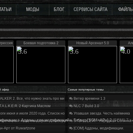
ТАТЬИ
МОДЫ
БЛОГ
СЕРВИСЫ САЙТА
ФАЙЛ
грессия
Боевая подготовка 2
Новый Арсенал 5.0
Ал
3.6
3.6
4.0
й эфир
Самые популярные темы
ALKER 2. Все, что нужно знать про мир, геймплей и сюжет | Разбор трейлера
Ветер времени 1.3
T.A.L.K.E.R. 2 Картина Маслом
NLC 7 Build 3.0
оги июня и июля 2020 года. Список нововведений
Упавшая звезда. Честь наёмника
ификации
»
Аддоны для модификаций
»
Гибрид [SGM+APv] 2
(SGM1.7 + 
бречённый на вечные муки». Слабоумие и отвага
S.T.A.L.K.E.R. - Народная Солянка
н-Арт от Ruwartzone
[COM] Аддоны, модификации.