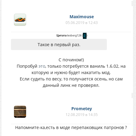
Maximouse
05.06.2019 в 12:43
Цитата
leoberg124
(
)
Такое в первый раз.
С почином!)
Попробуй
это
, только потребуется ваниль 1.6.02, на
которую и нужно будет накатить мод.
Если судить по весу, то получается осень, но сам
данный линк не проверял.
Prometey
12.08.2019 в 14:35
Напомните-ка,есть в моде перепаковщик патронов ?