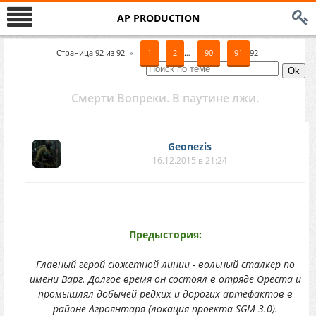
AP PRODUCTION
Страница
92
из
92
«
1
2
…
90
91
92
Смерти Вопреки. В паутине лжи.
Geonezis
16.12.2015 в 21:24
Предыстория:
Главный герой сюжетной линии - вольный сталкер по
имени Варг. Долгое время он состоял в отряде Ореста и
промышлял добычей редких и дорогих артефактов в
районе Агроянтаря (локация проекта SGM 3.0).