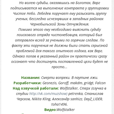
Но волею судьбы, оказавшись на Болотах, Варг
подписывается на выполнение контракта у группировки
Чистое Небо. Лебедев поручает ему разыскать группу
ученых, бесследно исчезнувших в западных районах
Чернобыльской Зоны Отчуждения.
Помимо этого ему необходимо выяснить судьбу
поискового отряда чистонебовцев, который был
отправлен вслед за учеными по горячим следам. По
факту эти поручения не должны были стать серьезной
проблемой для такого опытного ходока, как Варг.
Однако попав в указанный район он практически сразу
осознает что достигнуть поставленной цели будет не
просто...
Название:
Смерти вопреки. В паутине лжи.
Разработчики:
Geonezis, Goroff, makdm, gridgt, Falcon
Над озвучкой работали:
Wolfstalker, Стерх (озучка в
студии
http://vk.com/muzshow)
petrenka, Станислав
Черсков, Nikita Kling, Александр sanhizz, DayZ_LIDER,
toha1496.
Видео:
Wolfstalker