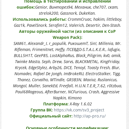
Помощь в тестировании и исправлении
ошибок:
Genior, Винторез94, Механик, che707, скат,
strelok200, Gassnork, DukeKan.
Использовались работы:
CrommCruac, hakim, littleboy,
Gaz1k, PavelSnork, Serafim12, Valerich, Desertir, Den-Stash.
Авторы оружейной части (из описания к CoP
Weapon Pack):
SAM61, Alexandr_I, r_populik, РикошетТ, Sin!, Millenia, Mr.
Rifleman, Frimenitnet, Heffy, ПСЕВДО-S.T.A.L.K.E.R., lafugix,
BULL5H1T, GeeP85, LostAlphaRus, Black_Piligrim, kv0, amik,
Twinke Masta, Seph, Drew, Sarvs, BLACKMETAL, KingFriday,
Krycek, EdgeStylez, Arby26, DICE, Tenoyl, Toasty Fresh, Blur,
Nomadec, Rafael De Jongh, ImBrokeRU, ElectroStalker, Tigg,
Thanez, Corvalho, MTindle, GR3B3N, Maxivz, Ruslanicus,
Mongol, Muller, SanekEd, Freefall, H.U.N.T.E.R_7.62, r0tzbua,
Paul68Rageous, AfterBurner, NCFurious, Crash, Aggressive
Napkin, Kimono
Платформа:
X-Ray 1.6.02
Группа ВК:
https://vk.com/sv3_project
Официальный сайт:
http://ap-pro.ru/
Основные особенности модификации: