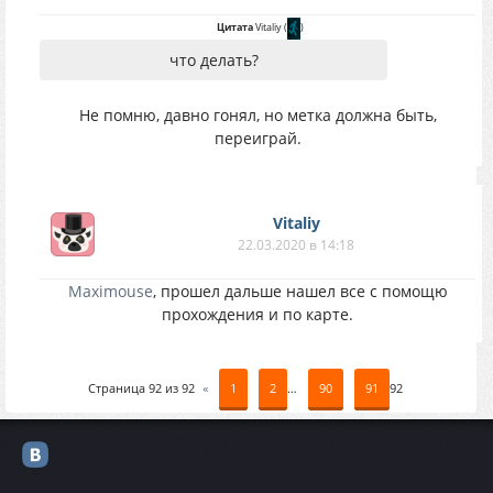
Цитата
Vitaliy
(
)
что делать?
Не помню, давно гонял, но метка должна быть,
переиграй.
Vitaliy
22.03.2020 в 14:18
Maximouse
, прошел дальше нашел все с помощю
прохождения и по карте.
Страница
92
из
92
«
1
2
…
90
91
92