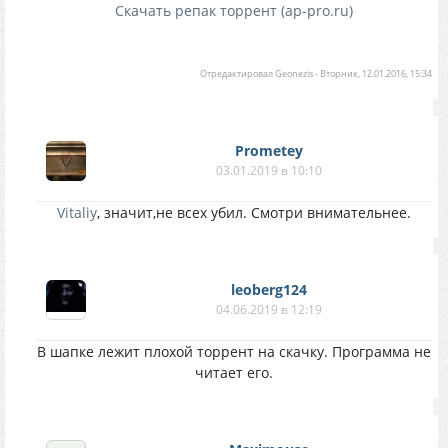
Скачать репак торрент (ap-pro.ru)
Отредактировал
Geonezis
-
Вторник, 12.01.2016, 15:34
Prometey
03.01.2019 в 10:10
Vitaliy
, значит,не всех убил. Смотри внимательнее.
leoberg124
04.06.2019 в 12:19
В шапке лежит плохой торрент на скачку. Программа не
читает его.