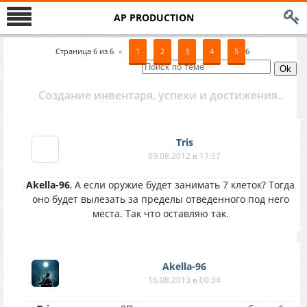
AP PRODUCTION
Страница
6
из
6
«
1
2
3
4
5
6
Создание инвентаря, успехи и достижения..
Tris
09.08.2012 в 17:57
Akella-96
, А если оружие будет занимать 7 клеток? Тогда
оно будет вылезать за пределы отведенного под него
места. Так что оставляю так.
Akella-96
16.08.2013 в 00:34