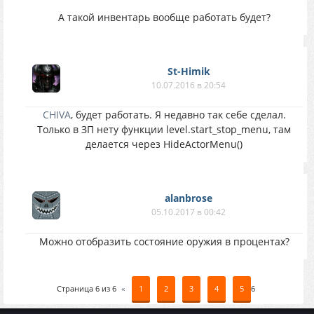
А такой инвентарь вообще работать будет?
St-Himik
10.07.2016 в 20:54
CHIVA
, будет работать. Я недавно так себе сделал.
Только в ЗП нету функции level.start_stop_menu, там
делается через HideActorMenu()
alanbrose
05.10.2017 в 00:42
Можно отобразить состояние оружия в процентах?
Страница
6
из
6
«
1
2
3
4
5
6