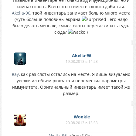
Главное в инвентаре не только вид и функционал, но и
компактность. Всего этого вместе сложно добиться.
Akella-96
, твой инвентарь занимает больно много места
(чуть больше половины экрана
, его надо
было делать меньше, смысл слоты перетаскивать туда-
сюда?
)
Akella-96
19.08.2013 в 14:23
вау
, как раз слоты остались на месте. Я лишь визуально
увеличил объем рюкзака и переместил параметры
иммунитета. Оригинальный инвентарь имеет такой же
размер.
Wookie
20.08.2013 в 13:33
Akella-96
, айпед? Лол.