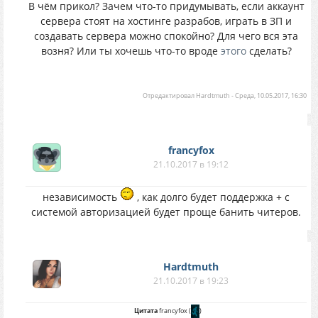
В чём прикол? Зачем что-то придумывать, если аккаунт
сервера стоят на хостинге разрабов, играть в ЗП и
создавать сервера можно спокойно? Для чего вся эта
возня? Или ты хочешь что-то вроде
этого
сделать?
Отредактировал
Hardtmuth
-
Среда, 10.05.2017, 16:30
francyfox
21.10.2017 в 19:12
независимость
, как долго будет поддержка + с
системой авторизацией будет проще банить читеров.
Hardtmuth
21.10.2017 в 19:23
Цитата
francyfox
(
)