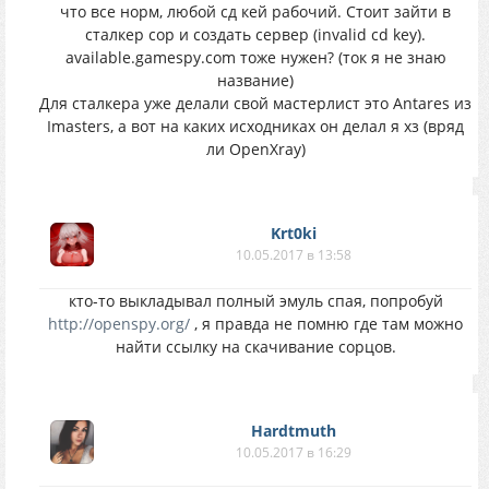
что все норм, любой сд кей рабочий. Стоит зайти в
сталкер cop и создать сервер (invalid cd key).
available.gamespy.com тоже нужен? (ток я не знаю
название)
Для сталкера уже делали свой мастерлист это Antares из
Imasters, а вот на каких исходниках он делал я хз (вряд
ли OpenXray)
Krt0ki
10.05.2017 в 13:58
кто-то выкладывал полный эмуль спая, попробуй
http://openspy.org/
, я правда не помню где там можно
найти ссылку на скачивание сорцов.
Hardtmuth
10.05.2017 в 16:29