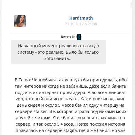
Hardtmuth
21.10.2017 в 21:08
Цитата
Sin
(
)
На данный момент реализовать такую
систему - это реально. Было бы только,
кого банить...
В Тенях Чернобыля такая штука бы пригодилась, ибо
там читеров никогда не забанишь, даже если банить
подсеть их интернет провайдера. А во всем виноват
vpn, который они используют. Как и описывал, один
день сидел и около 5 часов банил одну читершу на
сервере stalker-life, которая играла под никами моих
друзей с читами. Я ее банил, она опять заходила на
сервер, и так около 5 часов. Позже похожая история
появилась на сервере stagila, где я же банил, но уже