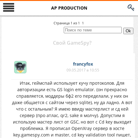
AP PRODUCTION
Страница
1
из
1
1
Свой GameSpy?
francyfox
09.05.2017 в 10:55
Итак, геймспай использует кучу протоколов. Для
авторизации есть GS login emulator. (он прекрасно
справляется, моддеры бф2 его переделали, у них он
даже общается с сайтом через sqlite), ну да ладно. А вот
что с остальным? Я имею ввиду мастерлист и сд кей
сервер (про атлас, qr2, sake я молчу). Допустим я
использую мастер лист от GSC, но вот с Cd key выходит
проблемка. Я прописал OpenXray сервер в хосте
key.gamespy.com и master, cd key validation tool пишет,