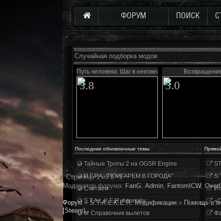
ФОРУМ
ПОИСК
С
Случайная подборка модов
Путь человека: Шаг в неизвестность
Возвращени
3.8
3.0
Последние обновленные темы
Прямо
Тайные Тропы 2 на OGSR Engine
ST
И.Г.Р.А. "ПОИГАРЕМ В ГОРОДА"
S.
Страница
1
из
1
1
Модератор форума:
FanG
,
Аdmin
,
FantomICW
,
Overf
Считаем
Ит
S.T.A.L.K.E.R. Anomaly
«О
Форум
»
S.T.A.L.K.E.R. Модификации
»
Помощь в м
[Steam]
⚒ Справочник вылетов
Фа