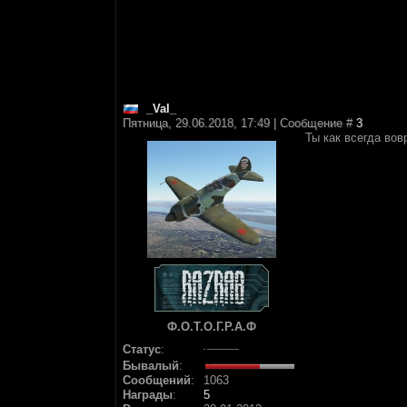
_Val_
Пятница, 29.06.2018, 17:49 | Сообщение #
3
Ты как всегда вов
Ф.О.Т.О.Г.Р.А.Ф
Статус
:
Бывалый
:
Сообщений
:
1063
Награды
:
5