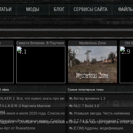
ТАТЬИ
МОДЫ
БЛОГ
СЕРВИСЫ САЙТА
ФАЙЛ
е
Смерти Вопреки. В Паутине лжи
Mysterious Zone
Old 
4.1
4.0
2.9
й эфир
Самые популярные темы
ALKER 2. Все, что нужно знать про мир, геймплей и сюжет | Разбор трейлера
Ветер времени 1.3
T.A.L.K.E.R. 2 Картина Маслом
NLC 7 Build 3.0
irst
оги июня и июля 2020 года. Список нововведений
Упавшая звезда. Честь наёмника
бречённый на вечные муки». Слабоумие и отвага
S.T.A.L.K.E.R. - Народная Солянка
оддинге
»
Особые и универсальные статьи
»
Как быстро сделать откат д
н-Арт от Ruwartzone
[COM] Аддоны, модификации.