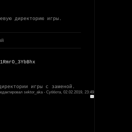
евую директорию игры.
ый
1RmrO_3YbBhx
директории игры с заменой.
редактировал
sektor_aka
-
Суббота, 02.02.2019, 23:49