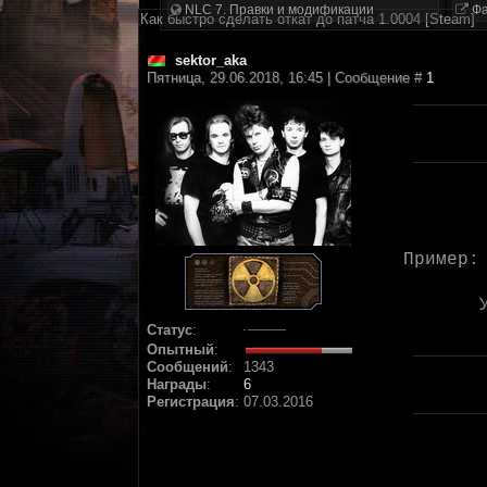
NLC 7. Правки и модификации
Фа
Как быстро сделать откат до патча 1.0004 [Steam]
sektor_aka
Пятница, 29.06.2018, 16:45 | Сообщение #
1
Пример
Статус
:
Опытный
:
Сообщений
:
1343
Награды
:
6
Регистрация
:
07.03.2016