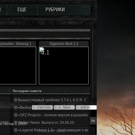
Ы
ЕЩЕ
РУБРИКИ
Episodes: Эпизод 1
Sigerous Mod 2.2
4.1
Последние новости
Вышел первый трейлер S.T.A.L.K.E.R. 2
«Выбор» - четвертый отчет о разработке!
«SFZ Project» - полная версия в разработке!
+DMX 1.3.5.ООП.МА.К.
Stalker News. Выпуск от 29.06.20
о патча 1.0004
«Legend Returns 1.0» - Информация о моде за июнь 2020