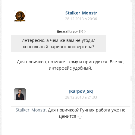
Stalker_Monstr
28.12.2013 в 20:36
Цитата
[Karpov_SK]
(
)
Интересно, а чем-же вам не угодил
консольный вариант конвертера?
Для новичков, но может кому и пригодится. Все же,
интерфейс удобный.
[Karpov_SK]
28.12.2013 в 21:03
Stalker_Monstr
, Для новичков? Ручная работа уже не
ценится -_-