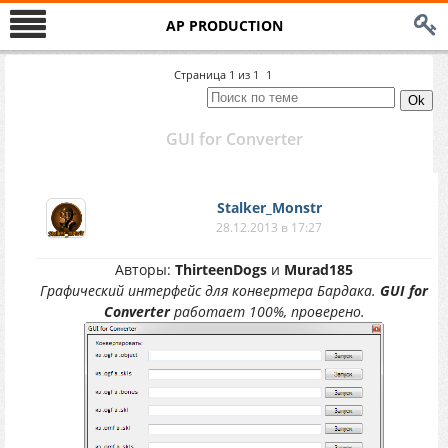
AP PRODUCTION
Страница
1
из
1
1
GUI for Converter
Stalker_Monstr
28.12.2013 в 17:27
Авторы:
ThirteenDogs
и
Murad185
Графический интерфейс для конвертера Бардака.
GUI for
Converter
работает 100%, проверено.