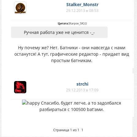
Stalker_Monstr
29.12.2013 в 08:53
Цитата
[Karpov_SK]
(
)
Ручная работа уже не ценится -_-
Ну почему же? Нет. Батники - они навсегда с нами
останутся! А тут, графические редактор - придает вид
простым батникам.
strchi
29.12.2013 в 17:09
Спасибо, будет легче, а то задолбался
разбираться с 100500 bat'ами.
Страница
1
из
1
1