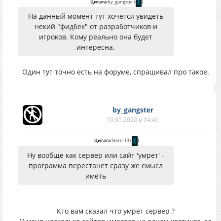
Цитата
by_gangster
(
)
На данный момент тут хочется увидеть
некий "фидбек" от разработчиков и
игроков. Кому реально она будет
интересна.
Один тут точно есть на форуме, спрашивал про такое.
by_gangster
10.05.2020 в 04:49
Цитата
Stern-13
(
)
Ну вообще как сервер или сайт 'умрет' -
программа перестанет сразу же смысл
иметь
Кто вам сказал что умрёт сервер ?