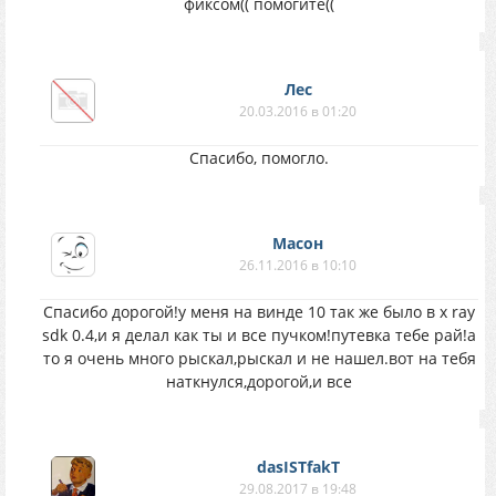
фиксом(( помогите((
Лес
20.03.2016 в 01:20
Спасибо, помогло.
Масон
26.11.2016 в 10:10
Спасибо дорогой!у меня на винде 10 так же было в x ray
sdk 0.4,и я делал как ты и все пучком!путевка тебе рай!а
то я очень много рыскал,рыскал и не нашел.вот на тебя
наткнулся,дорогой,и все
dasISTfakT
29.08.2017 в 19:48