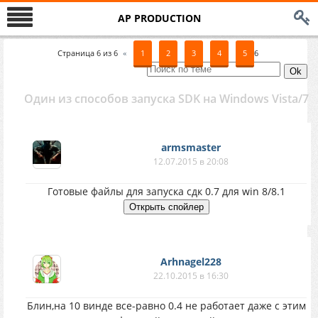
AP PRODUCTION
Страница
6
из
6
«
1
2
3
4
5
6
Один из способов запуска SDK на Windows Vista/7
armsmaster
12.07.2015 в 20:08
Готовые файлы для запуска сдк 0.7 для win 8/8.1
Arhnagel228
22.10.2015 в 16:30
Блин,на 10 винде все-равно 0.4 не работает даже с этим