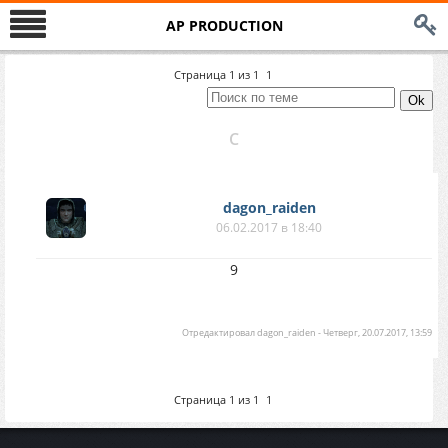
AP PRODUCTION
Страница
1
из
1
1
С
dagon_raiden
06.02.2017 в 18:40
9
Отредактировал
dagon_raiden
-
Четверг, 20.07.2017, 13:59
Страница
1
из
1
1