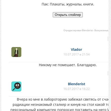
Пак: Плакаты, журналы, книги.
Отредактировал
Blenderist
-
Воскресенье, 17
Vlador
10.07.2017 в 21:54
Никому не помешает. Благодарю.
Blenderist
16.07.2017 в 16:22
Вчера ко мне в лабороторию забежал светясь от счас
радиации незнакомый сталкер и кинув на стол какой то
персональный компьютер попросил поставить на него W