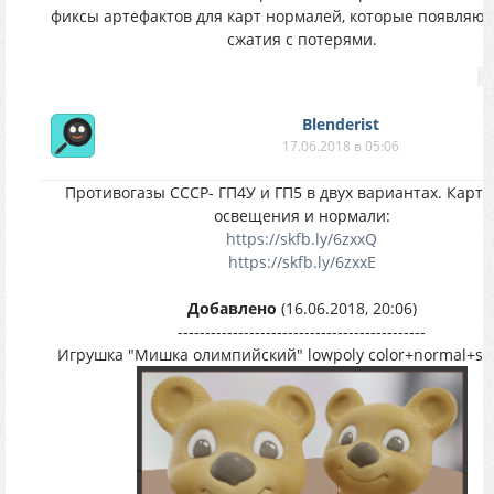
фиксы артефактов для карт нормалей, которые появляют
сжатия с потерями.
Blenderist
17.06.2018 в 05:06
Противогазы СССР- ГП4У и ГП5 в двух вариантах. Карты
освещения и нормали:
https://skfb.ly/6zxxQ
https://skfb.ly/6zxxE
Добавлено
(16.06.2018, 20:06)
---------------------------------------------
Игрушка "Мишка олимпийский" lowpoly color+normal+s