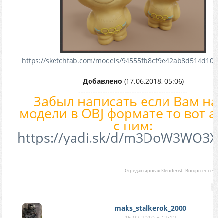
https://sketchfab.com/models/94555fb8cf9e42ab8d514d10
Добавлено
(17.06.2018, 05:06)
---------------------------------------------
Забыл написать если Вам н
модели в OBJ формате то вот 
с ним:
https://yadi.sk/d/m3DoW3WO3
Отредактировал
Blenderist
-
Воскресенье, 17
maks_stalkerok_2000
15.03.2019 в 12:12