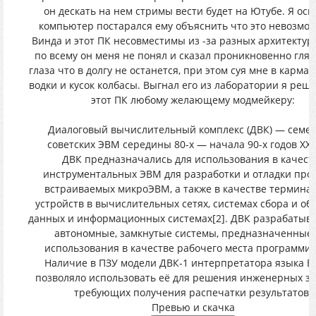
он дескать на нем стримы вести будет на Ютубе. Я ос
компьютер постарался ему объяснить что это невозможн
Винда и этот ПК несовместимы из -за разных архитектур,
по всему он меня не понял и сказал проникновенно гляд
глаза что в долгу не останется, при этом суя мне в карма
водки и кусок колбасы. Выгнал его из лаборатории я реши
этот ПК любому желающему модмейкеру:
Диалоговый вычислительный комплекс (ДВК) — семей
советских ЭВМ середины 80-х — начала 90-х годов XX 
ДВК предназначались для использования в качест
инструментальных ЭВМ для разработки и отладки про
встраиваемых микроЭВМ, а также в качестве термина
устройств в вычислительных сетях, системах сбора и об
данных и информационных системах[2]. ДВК разрабатыва
автономные, замкнутые системы, предназначенные 
использования в качестве рабочего места программист
Наличие в ПЗУ модели ДВК-1 интерпретатора языка Б
позволяло использовать её для решения инженерных за
требующих получения распечатки результатов.
Превью и скачка