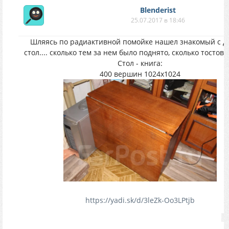
Blenderist
25.07.2017 в 18:46
Шляясь по радиактивной помойке нашел знакомый с д
стол.... сколько тем за нем было поднято, сколько тостов 
Стол - книга:
400 вершин 1024х1024
https://yadi.sk/d/3leZk-Oo3LPtjb