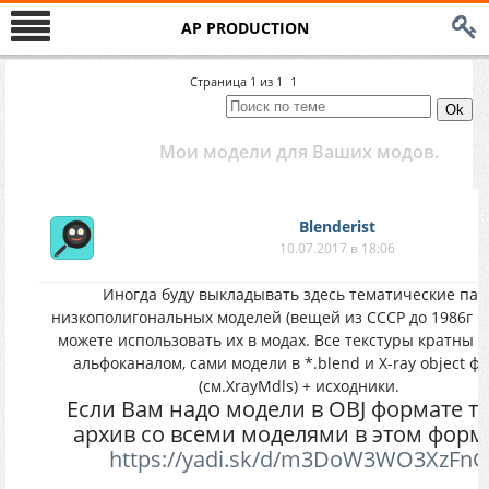
AP PRODUCTION
Страница
1
из
1
1
Мои модели для Ваших модов.
Blenderist
10.07.2017 в 18:06
Иногда буду выкладывать здесь тематические пак
низкополигональных моделей (вещей из СССР до 1986г вы
можете использовать их в модах. Все текстуры кратны 2,
альфоканалом, сами модели в *.blend и X-ray object ф
(см.XrayMdls) + исходники.
Если Вам надо модели в OBJ формате то
архив со всеми моделями в этом форм
https://yadi.sk/d/m3DoW3WO3XzFnG