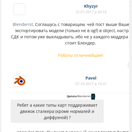
Khyzyr
25.07.2017 в 20:16
Blenderist
, Соглашусь с товарищем, чей пост выше Вашего
экспортировать модели (только не в ogf) в object, настра
СДК и потом уже выкладывать, ибо не у каждого моддера 
стоит Блендер.
Работы отличнейшие!
Pavel
07.10.2017 в 19:31
Цитата
Blenderist
(
)
Ребят а какие типы карт поддерживает
движок сталкера (кроме нормалей и
диффузной) ?