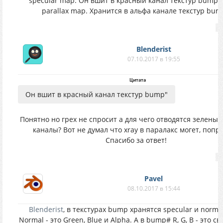
specular map. Он вшит в красный канал текстур bump.
parallax map. Хранится в альфа канале текстур bu
Blenderist
07.10.2017 в 19:55
Цитата
Он вшит в красный канал текстур bump"
Понятно но грех не спросит а для чего отводятся зеленый
каналы? Вот не думал что xray в паралакс могет, попр
Спасибо за ответ!
Pavel
08.10.2017 в 15:44
Blenderist
, в текстурах bump хранятся specular и norma
Normal - это Green, Blue и Alpha. А в bump# R, G, B - это св