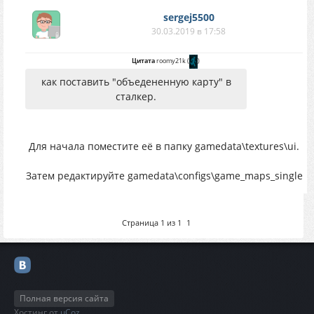
sergej5500
30.03.2019 в 17:58
Цитата
roomy21k
(
)
как поставить "объедененную карту" в
сталкер.
Для начала поместите её в папку gamedata\textures\ui.
Затем редактируйте gamedata\configs\game_maps_single
Страница
1
из
1
1
Полная версия сайта
Хостинг от
uCoz