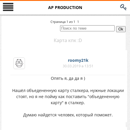
AP PRODUCTION
Страница
1
из
1
1
Карта кпк :D
roomy21k
30.03.2019 в 13:51
Опять я, да да я )
Нашёл объедененную карту сталкера, нужные локации
стоят, но я не пойму как поставить "объедененную
карту" в сталкер.
Думаю найдется человек, который поможет.