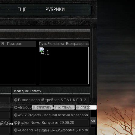
Ы
ЕЩЕ
РУБРИКИ
Я - Призрак
Путь Человека: Возвращение
4.1
Последние новости
Вышел первый трейлер S.T.A.L.K.E.R. 2
«Выбор» - четвертый отчет о разработке!
«SFZ Project» - полная версия в разработке!
+DMX 1.3.5.ООП.МА.К.
Stalker News. Выпуск от 29.06.20
дели из ТЧ
(Не
«Legend Returns 1.0» - Информация о моде за июнь 2020