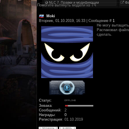
NLC 7. Правки и модификации
Фа
Помогите вытянуть модели из ТЧ
Moki
Вторник, 01.10.2019, 16:33 | Сообщение #
1
Не могу вытащить
Распаковал файлы 
сделать.
Статус
:
Зевака
:
Сообщений
:
2
Награды
:
0
Регистрация
:
01.10.2019