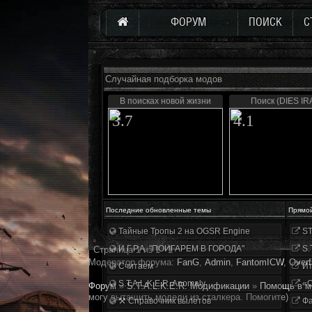
ФОРУМ
ПОИСК
С
Случайная подборка модов
В поисках новой жизни
Поиск (DIES IR
3.7
4.1
Последние обновленные темы
Прямо
Тайные Тропы 2 на OGSR Engine
ST
И.Г.Р.А. "ПОИГАРЕМ В ГОРОДА"
S.
Страница
1
из
1
1
Модератор форума:
FanG
,
Аdmin
,
FantomICW
,
Overf
Считаем
Ит
S.T.A.L.K.E.R. Anomaly
«О
Форум
»
S.T.A.L.K.E.R. Модификации
»
Помощь в м
могу вытащить модели из сталкера. Помогите)
⚒ Справочник вылетов
Фа