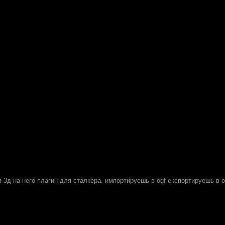
3д на него плагин для сталкера. импортируешь в оgf експортируешь в o