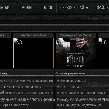
ТАТЬИ
МОДЫ
БЛОГ
СЕРВИСЫ САЙТА
ФАЙЛ
AE)
Another Zone Mod
Эпизоды жизни Мерка
4.3
3.0
2.8
й эфир
Самые популярные темы
ALKER 2. Все, что нужно знать про мир, геймплей и сюжет | Разбор трейлера
Ветер времени 1.3
T.A.L.K.E.R. 2 Картина Маслом
NLC 7 Build 3.0
irst
оги июня и июля 2020 года. Список нововведений
Упавшая звезда. Честь наёмника
бречённый на вечные муки». Слабоумие и отвага
S.T.A.L.K.E.R. - Народная Солянка
оддинге
»
Работа с SDK, 3D-графика, анимация
»
Помогите вытянуть мо
н-Арт от Ruwartzone
[COM] Аддоны, модификации.