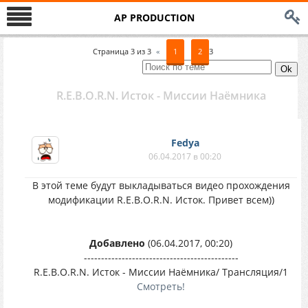
AP PRODUCTION
Страница
3
из
3
«
1
2
3
R.E.B.O.R.N. Исток - Миссии Наёмника
Fedya
06.04.2017 в 00:20
В этой теме будут выкладываться видео прохождения
модификации R.E.B.O.R.N. Исток. Привет всем))
Добавлено
(06.04.2017, 00:20)
---------------------------------------------
R.E.B.O.R.N. Исток - Миссии Наёмника/ Трансляция/1
Смотреть!