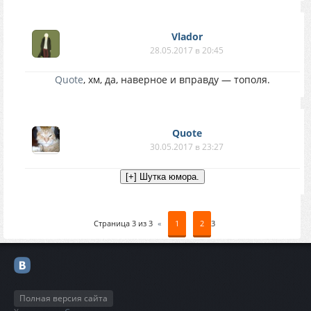
Vlador
28.05.2017 в 20:45
Quote
, хм, да, наверное и вправду — тополя.
Quote
30.05.2017 в 23:27
Страница
3
из
3
«
1
2
3
Полная версия сайта