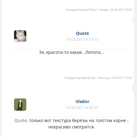
Отредактировал
Fedya
-
Четверг, 06.04.2017, 00:52
Quote
19.05.2017 в 19:53
Эх, красота-то какая...Лепота...
Отредактировал
Quote
-
Пятница, 19.05.2017, 19:54
Vlador
23.05.2017 в 00:35
Quote
, только вот текстура берёзы на толстом корне -
некрасиво смотрится.