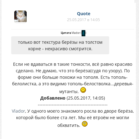
Quote
25.05.2017 в 14:05
Цитата
Vlador
(
)
только вот текстура берёзы на толстом
корне - некрасиво смотрится.
Если не вдаваться в такие тонкости, всё равно красиво
сделано. Не думаю, что это берёза(судя по узору). По
форме они больше похожи на тополя. Есть тополь-
белолистка, а это видимо тополь-белостволка...деревья-
мутанты.
Добавлено
(25.05.2017, 14:05)
---------------------------------------------
Vlador
, У одного моего знакомого росла во дворе берёза,
которой было более ста лет. Мы её втроём не могли
обхватить.