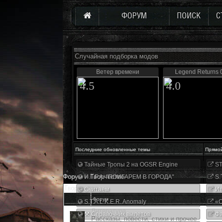
ФОРУМ
ПОИСК
С
Случайная подборка модов
Ветер времени
Legend Returns 0
4.5
4.0
Последние обновленные темы
Прямо
Тайные Тропы 2 на OGSR Engine
ST
Форум
»
Творчество
И.Г.Р.А. "ПОИГАРЕМ В ГОРОДА"
S.
Творчество
Считаем
Ит
Форум
S.T.A.L.K.E.R. Anomaly
«О
Литература
⚒ Справочник вылетов
Фа
Рассказы, повести, стихи и прочее