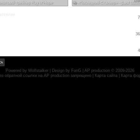
11
натский трейлер Ray of Hope
«Последний Сталкер» - [Last Stalke
етсплеи
7
36
4
Powered by
Wolfstalker
| Design by
FanG
|
AP production
© 2009-2026
ез обратной ссылки на
AP production
запрещено |
Карта сайта
|
Карта фо