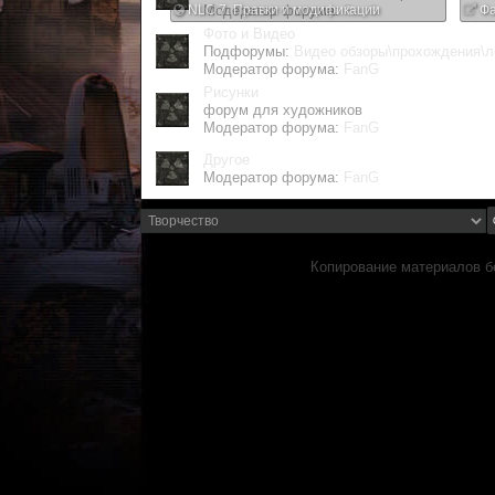
NLC 7. Правки и модификации
Модератор форума:
FanG
Фа
Фото и Видео
Подфорумы:
Видео обзоры\прохождения\л
Модератор форума:
FanG
Рисунки
форум для художников
Модератор форума:
FanG
Другое
Модератор форума:
FanG
Копирование материалов б