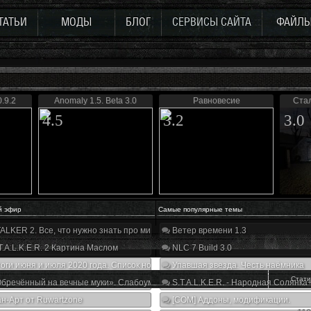
ТАТЬИ
МОДЫ
БЛОГ
СЕРВИСЫ САЙТА
ФАЙЛ
.9.2
Anomaly 1.5. Beta 3.0
Равновесие
Стал
4.5
3.2
3.0
й эфир
Самые популярные темы
ALKER 2. Все, что нужно знать про мир, геймплей и сюжет | Разбор трейлера
Ветер времени 1.3
T.A.L.K.E.R. 2 Картина Маслом
NLC 7 Build 3.0
оги июня и июля 2020 года. Список нововведений
Упавшая звезда. Честь наёмника
Стати
бречённый на вечные муки». Слабоумие и отвага
S.T.A.L.K.E.R. - Народная Солянка
н-Арт от Ruwartzone
[COM] Аддоны, модификации.