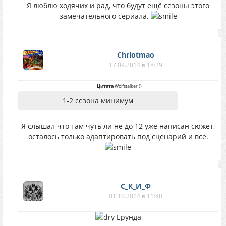
Я люблю ходячих и рад, что будут ещё сезоны этого
замечательного сериала.
Chriotmao
17.09.2014 в 18:29
Цитата
Wolfstalker
(
)
1-2 сезона минимум
Я слышал что там чуть ли не до 12 уже написан сюжет,
осталось только адаптировать под сценарий и все.
С_К_И_Ф
01.10.2014 в 11:48
Ерунда