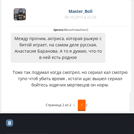
Master_Boli
06.10.2015 в 22:29
Цитата
Menschmaschine
(
)
Между прочим, актриса, которая рыжую с
битой играет, на самом деле русская,
Анастасия Баранова. А то я думаю, что-то
в ней есть родное
Тоже так подумал когда смотрел, но сериал кал смотрю
тупо чтоб убить время , кстати щас вышел сериал
бойтесь ходячих мертвецов он норм.
Страница
2
из
2
«
1
2