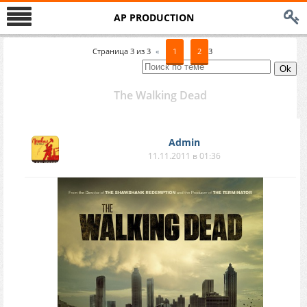
AP PRODUCTION
Страница
3
из
3
«
1
2
3
The Walking Dead
Аdmin
11.11.2011 в 01:36