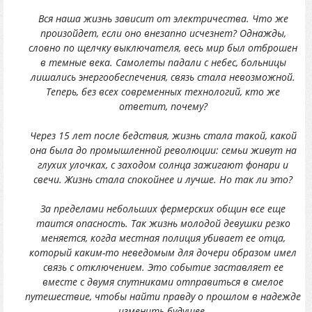
Вся наша жизнь зависит от электричества. Что же
произойдет, если оно внезапно исчезнет? Однажды,
словно по щелчку выключателя, весь мир был отброшен
в темные века. Самолеты падали с небес, больницы
лишались энергообеспечения, связь стала невозможной.
Теперь, без всех современных технологий, кто же
ответит, почему?
Через 15 лет после бедствия, жизнь стала такой, какой
она была до промышленной революции: семьи живут на
глухих улочках, с заходом солнца зажигают фонари и
свечи. Жизнь стала спокойнее и лучше. Но так ли это?
За пределами небольших фермерских общин все еще
таится опасность. Так жизнь молодой девушки резко
меняется, когда местная полиция убивает ее отца,
который каким-то неведомым для дочери образом имел
связь с отключением. Это событие заставляет ее
вместе с двумя спутниками отправиться в смелое
путешествие, чтобы найти правду о прошлом в надежде
изменить будущее.