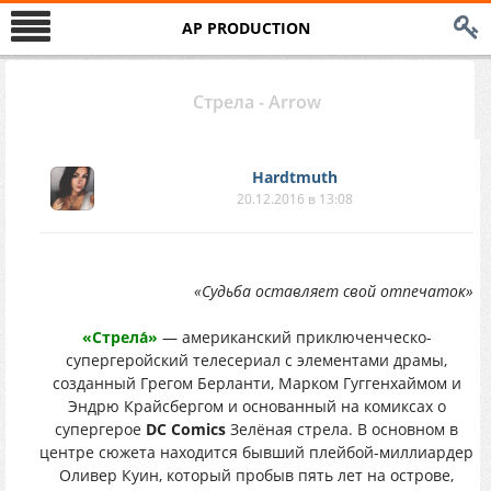
AP PRODUCTION
Стрела - Arrow
Hardtmuth
20.12.2016 в 13:08
«Судьба оставляет свой отпечаток»
«Стрела́»
— американский приключенческо-
супергеройский телесериал с элементами драмы,
созданный Грегом Берланти, Марком Гуггенхаймом и
Эндрю Крайсбергом и основанный на комиксах о
супергерое
DC Comics
Зелёная стрела. В основном в
центре сюжета находится бывший плейбой-миллиардер
Оливер Куин, который пробыв пять лет на острове,