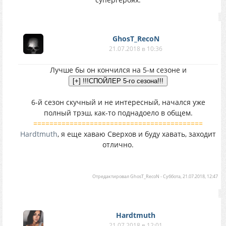
GhosT_RecoN
21.07.2018 в 10:36
Лучше бы он кончился на 5-м сезоне и
6-й сезон скучный и не интересный, начался уже
полный трэш, как-то поднадоело в общем.
==========================================
Hardtmuth
, я еще хаваю Сверхов и буду хавать, заходит
отлично.
Отредактировал
GhosT_RecoN
-
Суббота, 21.07.2018, 12:47
Hardtmuth
21.07.2018 в 12:01