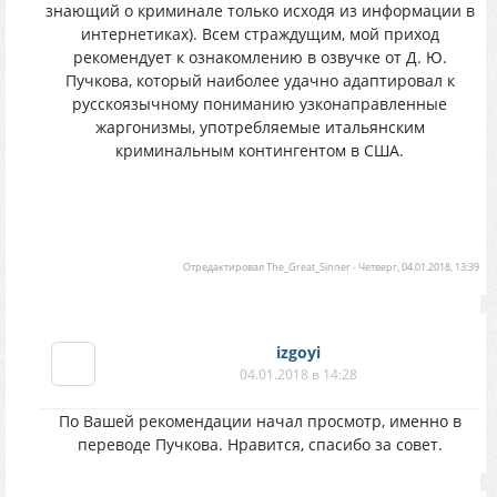
знающий о криминале только исходя из информации в
интернетиках). Всем страждущим, мой приход
рекомендует к ознакомлению в озвучке от Д. Ю.
Пучкова, который наиболее удачно адаптировал к
русскоязычному пониманию узконаправленные
жаргонизмы, употребляемые итальянским
криминальным контингентом в США.
ᅠ
ᅠ
Отредактировал
The_Great_Sinner
-
Четверг, 04.01.2018, 13:39
izgoyi
04.01.2018 в 14:28
По Вашей рекомендации начал просмотр, именно в
переводе Пучкова. Нравится, спасибо за совет.