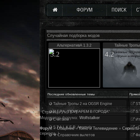
ФОРУМ
ПОИСК
С
Случайная подборка модов
АльтернативА 1.3.2
Тайные Тропы
3.2
4.2
Последние обновленные темы
Прямо
Тайные Тропы 2 на OGSR Engine
ST
И.Г.Р.А. "ПОИГАРЕМ В ГОРОДА"
S.
Страница
1
из
1
1
Модератор форума:
Wolfstalker
Считаем
Ит
S.T.A.L.K.E.R. Anomaly
«О
Форум
»
Общение
»
Кино и Телевидение
»
Сериалы
сериала..)
⚒ Справочник вылетов
Фа