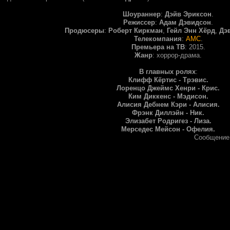
Шоураннер
:
Дэйв Эриксон
.
Режиссер
:
Адам Дэвидсон
.
Продюсеры
:
Роберт Киркман
,
Гейл Энн Хёрд
,
Дэ
Телекомпания
:
AMC
.
Премьера на ТВ
: 2015.
Жанр
: хоррор-драма.
В главных ролях
:
Клифф Кёртис - Трэвис.
Лоренцо Джеймс Хенри - Крис.
Ким Диккенс - Мэдисон.
Алисия Дебнем Кэри - Алисия.
Фрэнк Диллэйн - Ник.
Элизабет Родригез - Лиза.
Мерседес Мейсон - Офелия.
Сообщение