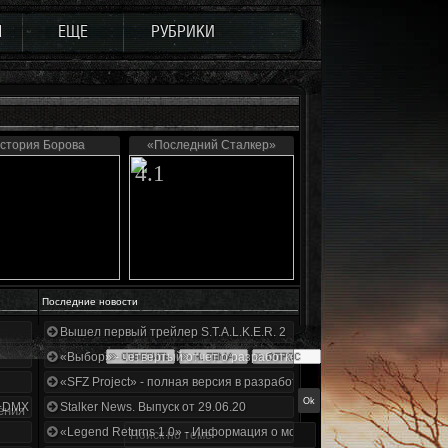
Ы
ЕЩЕ
РУБРИКИ
стория Борова
«Последний Сталкер»
4.1
Последние новости
Вышел первый трейлер S.T.A.L.K.E.R. 2
«Выбор» - четвертый отчет о разработке!
«SFZ Project» - полная версия в разработке!
+DMX 1.3.5.ООП.МА.К.
Stalker News. Выпуск от 29.06.20
ения
«Legend Returns 1.0» - Информация о моде за июнь 2020