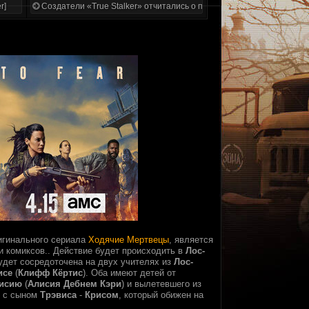
r]
Создатели «True Stalker» отчитались о проделанной работе
ригинального сериала
Ходячие Мертвецы
, является
и комиксов.. Действие будет происходить в
Лос-
удет сосредоточена на двух учителях из
Лос-
исе
(
Клифф Кёртис
). Оба имеют детей от
исию
(
Алисия Дебнем Кэри
) и вылетевшего из
у с сыном
Трэвиса
-
Крисом
, который обижен на