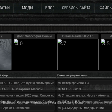
ТАТЬИ
МОДЫ
БЛОГ
СЕРВИСЫ САЙТА
ФАЙЛ
 2
Долг. Философия Войны
Dream Reader-TFZ 1.1
И
4.0
3.7
3.5
й эфир
Самые популярные темы
ALKER 2. Все, что нужно знать про мир, геймплей и сюжет | Разбор трейлера
Ветер времени 1.3
T.A.L.K.E.R. 2 Картина Маслом
NLC 7 Build 3.0
оги июня и июля 2020 года. Список нововведений
Упавшая звезда. Честь наёмника
бречённый на вечные муки». Слабоумие и отвага
S.T.A.L.K.E.R. - Народная Солянка
»
Бойтесь Ходячих Мертвецов | Fear the Walking Dead
(Тема для обсужд
н-Арт от Ruwartzone
[COM] Аддоны, модификации.