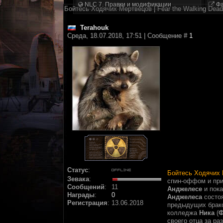
NLC 7. Правки и модификации
Фа
Бойтесь Ходячих Мертвецов | Fear the Walking Dead
Terahouk
Среда, 18.07.2018, 17:51 | Сообщение #
1
Статус
:
Бойтесь Ходячих
Зевака
:
спин-оффом и при
Сообщений
:
11
Анджелесе
и пока
Награды
:
0
Анджелеса
состо
Регистрация
:
13.06.2018
предыдущих брак
колледжа
Ника
(
Ф
своего отца за ра