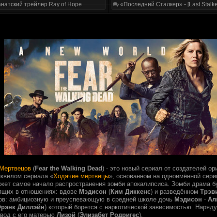
натский трейлер Ray of Hope
«Последний Сталкер» - [Last Stalke
 Мертвецов
(
Fear the Walking Dead
) - это новый сериал от создателей о
квелом сериала «
Ходячие мертвецы
», основанном на одноимённой сери
жет самое начало распространения зомби апокалипсиса. Зомби драма б
ящих в отношениях: вдове
Мэдисон
(
Ким Диккенс
) и разведённом
Трэв
ов: амбициозную и преуспевающую в средней школе дочь
Мэдисон
-
Ал
рэнк Диллэйн
) который борется с наркотической зависимостью. Наряд
звод с его матерью
Лизой
(
Элизабет Родригес
).