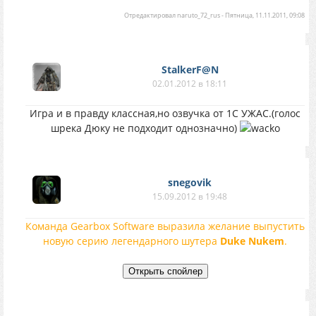
Отредактировал
naruto_72_rus
-
Пятница, 11.11.2011, 09:08
StalkerF@N
02.01.2012 в 18:11
Игра и в правду классная,но озвучка от 1С УЖАС.(голос
шрека Дюку не подходит однозначно)
snegovik
15.09.2012 в 19:48
Команда Gearbox Software выразила желание выпустить
новую серию легендарного шутера
Duke Nukem
.