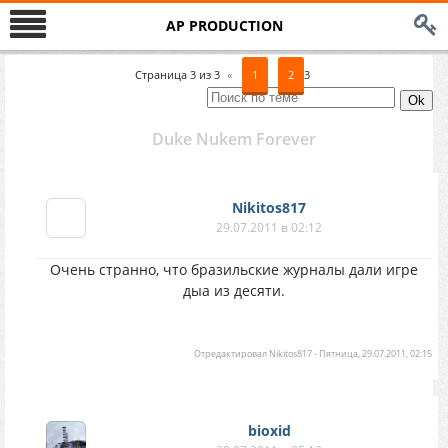
AP PRODUCTION
Страница
3
из
3
«
1
2
3
Duke Nukem Forever
Nikitos817
29.07.2011 в 02:12
Очень странно, что бразильские журналы дали игре
дыа из десяти.
Отредактировал
Nikitos817
-
Пятница, 29.07.2011, 02:15
bioxid