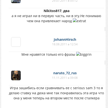
29.07.2011 в 05:12
Nikitos817
,
два
а я не играл ни в первую часть, ни в эту.Не понимаю
чем она привлекает народ
JohannHirsch
18.08.2011 в 12:54
Мне нравятся только его фразы
naruto_72_rus
11.11.2011 в 09:08
Игра зашибись если сравнивать ее с serious sam 3 то я
делаю ставку на дюка мне так понравилась эта игра что
она у меня теперь на втором месте после сталкера