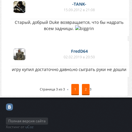
-TANK-
15.09.2012 в 21:08
Старый, добрый Duke возвращается, что бы надрать
всем задницы.
FredD64
02.02.2019 в 20:50
игру купил достаточно давно,но сыграть руки не дошли
Страница
3
из
3
«
1
2
3
Полная версия сайта
Хостинг от
uCoz