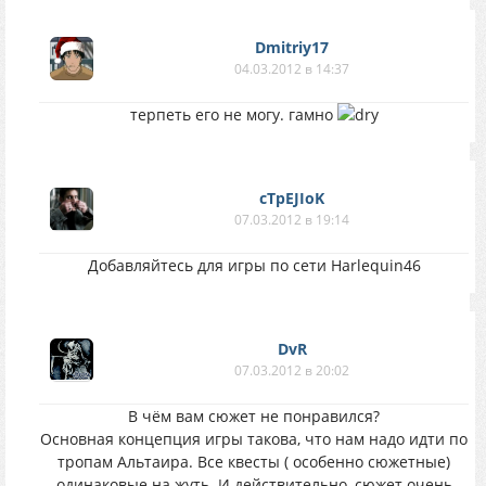
Dmitriy17
04.03.2012 в 14:37
терпеть его не могу. гамно
cTpEJIoK
07.03.2012 в 19:14
Добавляйтесь для игры по сети Harlequin46
DvR
07.03.2012 в 20:02
В чём вам сюжет не понравился?
Основная концепция игры такова, что нам надо идти по
тропам Альтаира. Все квесты ( особенно сюжетные)
одинаковые на жуть. И действительно, сюжет очень