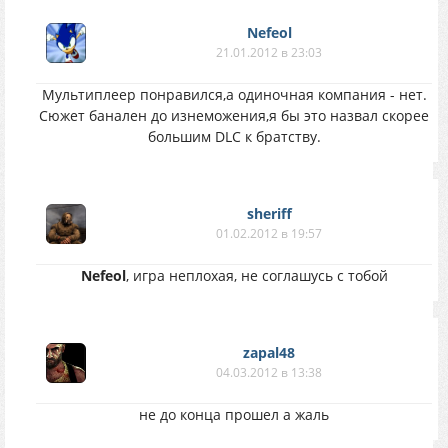
Nefeol
21.01.2012 в 23:03
Мультиплеер понравился,а одиночная компания - нет.
Сюжет банален до изнеможения,я бы это назвал скорее
большим DLC к братству.
sheriff
01.02.2012 в 19:57
Nefeol
, игра неплохая, не соглашусь с тобой
zapal48
04.03.2012 в 13:38
не до конца прошел а жаль