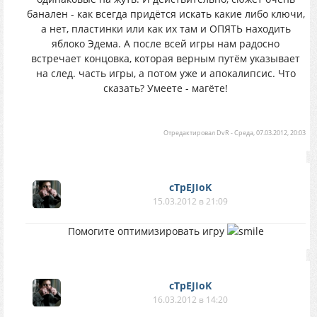
банален - как всегда придётся искать какие либо ключи,
а нет, пластинки или как их там и ОПЯТЬ находить
яблоко Эдема. А после всей игры нам радосно
встречает концовка, которая верным путём указывает
на след. часть игры, а потом уже и апокалипсис. Что
сказать? Умеете - магёте!
Отредактировал
DvR
-
Среда, 07.03.2012, 20:03
cTpEJIoK
15.03.2012 в 21:09
Помогите оптимизировать игру
cTpEJIoK
16.03.2012 в 14:20