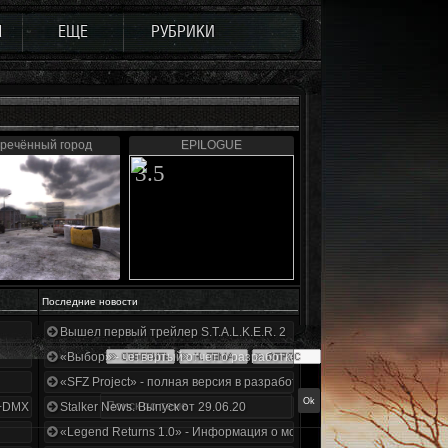
Ы
ЕЩЕ
РУБРИКИ
речённый город
EPILOGUE
3.5
Последние новости
Вышел первый трейлер S.T.A.L.K.E.R. 2
«Выбор» - четвертый отчет о разработке!
«SFZ Project» - полная версия в разработке!
+DMX 1.3.5.ООП.МА.К.
Stalker News. Выпуск от 29.06.20
«Legend Returns 1.0» - Информация о моде за июнь 2020