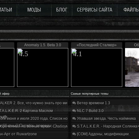
ТАТЬИ
МОДЫ
БЛОГ
СЕРВИСЫ САЙТА
ФАЙЛ
д
Anomaly 1.5. Beta 3.0
«Последний Сталкер»
Об
4.5
4.1
4.2
й эфир
Самые популярные темы
ALKER 2. Все, что нужно знать про мир, геймплей и сюжет | Разбор трейлера
Ветер времени 1.3
T.A.L.K.E.R. 2 Картина Маслом
NLC 7 Build 3.0
muth
оги июня и июля 2020 года. Список нововведений
Упавшая звезда. Честь наёмника
y
(И юный Октябрь впереди...)
бречённый на вечные муки». Слабоумие и отвага
S.T.A.L.K.E.R. - Народная Солянка
н-Арт от Ruwartzone
[COM] Аддоны, модификации.