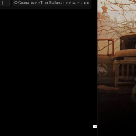
r]
Создатели «True Stalker» отчитались о проделанной работе