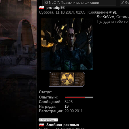
NLC 7. Правки и модификации
Фа
prototip98
Суббота, 11.10.2014, 01:05 | Сообщение #
91
SteKoVvV
, Оптим
Ну, удачи тебе то
Статус
:
Опытный
:
Сообщений
:
3426
Награды
:
19
Регистрация
:
29.09.2011
Злобная реклама