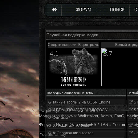
ФОРУМ
ПОИСК
С
Случайная подборка модов
Смерти вопреки. В центре чертовщины
Белый отря
4.1
3.7
Последние обновленные темы
Прямо
Тайные Тропы 2 на OGSR Engine
ST
И.Г.Р.А. "ПОИГАРЕМ В ГОРОДА"
S.
Страница
7
из
7
«
1
2
…
5
6
7
Модератор форума:
Wolfstalker
,
Аdmin
,
FanG
,
Hardt
Считаем
Ит
Форум
»
Игры
»
Экшены / FPS / TPS
»
You are Empt
S.T.A.L.K.E.R. Anomaly
«О
⚒ Справочник вылетов
Фа
You are Empty