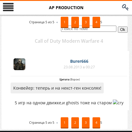
AP PRODUCTION
Страница
5
из
5
«
1
2
3
4
5
Call of Duty Modern Warfare 4
Burer666
23.08.2013 в 00:27
Цитата
(
Ворон
)
Конвейер: теперь и на некст-ген консолях!
5 игр на одном движке,и ghosts тоже на старом
Страница
5
из
5
«
1
2
3
4
5