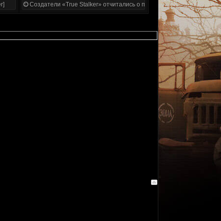
r]
Создатели «True Stalker» отчитались о проделанной работе