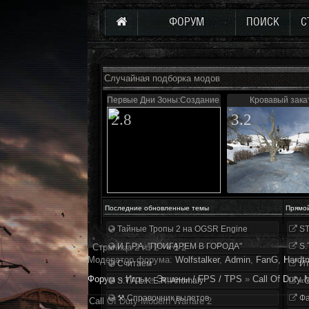
ФОРУМ
ПОИСК
С
Случайная подборка модов
Первые Дни Зоны:Создание в тумане
Кровавый зака
2.8
3.2
Последние обновленные темы
Прямо
Тайные Тропы 2 на OGSR Engine
ST
И.Г.Р.А. "ПОИГАРЕМ В ГОРОДА"
S.
Страница
2
из
2
«
1
2
Модератор форума:
Wolfstalker
,
Аdmin
,
FanG
,
Hardt
Считаем
Ит
Форум
»
Игры
»
Экшены / FPS / TPS
»
Call Of Duty 
S.T.A.L.K.E.R. Anomaly
«О
⚒ Справочник вылетов
Фа
Call Of Duty Modern Warfare 2