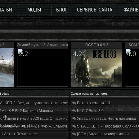
ТАТЬИ
МОДЫ
БЛОГ
СЕРВИСЫ САЙТА
ФАЙЛ
т 2
Зимний путь 1.2: Альтернатива
OGSE 0.6.9.3
SGM 1
2.2
4.2
4.0
й эфир
Самые популярные темы
ALKER 2. Все, что нужно знать про мир, геймплей и сюжет | Разбор трейлера
Ветер времени 1.3
T.A.L.K.E.R. 2 Картина Маслом
NLC 7 Build 3.0
muth
оги июня и июля 2020 года. Список нововведений
Упавшая звезда. Честь наёмника
Modern Warfare 2
(...)
бречённый на вечные муки». Слабоумие и отвага
S.T.A.L.K.E.R. - Народная Солянка
н-Арт от Ruwartzone
[COM] Аддоны, модификации.