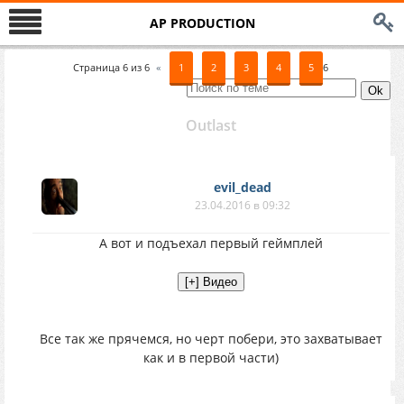
AP PRODUCTION
Страница
6
из
6
«
1
2
3
4
5
6
Outlast
evil_dead
23.04.2016 в 09:32
А вот и подъехал первый геймплей
Все так же прячемся, но черт побери, это захватывает
как и в первой части)