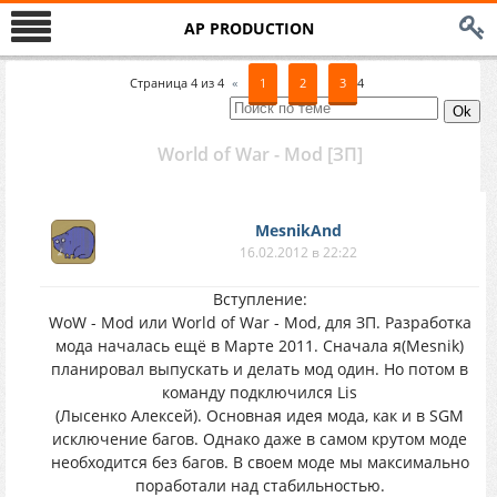
AP PRODUCTION
Страница
4
из
4
«
1
2
3
4
World of War - Mod [ЗП]
MesnikAnd
16.02.2012 в 22:22
Вступление:
WoW - Mod или World of War - Mod, для ЗП. Разработка
мода началась ещё в Марте 2011. Сначала я(Mesnik)
планировал выпускать и делать мод один. Но потом в
команду подключился Lis
(Лысенко Алексей). Основная идея мода, как и в SGM
исключение багов. Однако даже в самом крутом моде
необходится без багов. В своем моде мы максимально
поработали над стабильностью.