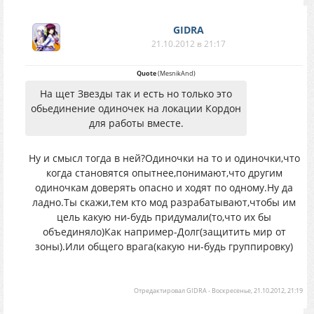
GIDRA
21.10.2012 в 21:17
Quote
(
MesnikAnd
)
На щет Звезды так и есть но только это
обьединение одиночек на локации Кордон
для работы вместе.
Ну и смысл тогда в ней?Одиночки на то и одиночки,что
когда становятся опытнее,понимают,что другим
одиночкам доверять опасно и ходят по одному.Ну да
ладно.Ты скажи,тем кто мод разрабатывают,чтобы им
цель какую ни-будь придумали(то,что их бы
объединяло)Как например-Долг(защитить мир от
зоны).Или общего врага(какую ни-будь группировку)
Отредактировал
GIDRA
-
Воскресенье, 21.10.2012, 21:19