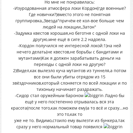
Но мне не понравилась:
-Изуродованная атмосфера локи Кордон(где военные?
Где новички?)вместо этого не понятная
группировка,,Звезда"причём её кол-вое больше чем
людей на локации,,Затон"
-Задумка квестов хорошая,но беготня с одной локи на
другую,мне ещё в сиге 2.2 надоела.
-Кордон получился не интересной локой:1)на ней
нечего делать(не квестов,не борьбы с бандитами и
мутантами)Как я должен зарабатывать деньги на
переходы с одной локи на другую?
2)Видел,как вылезло куча мутантов из туннеля,а потом
все они были убиты отрядом из 15
звёздочников,который слоняется по всей локации и по
тихоньку начинает раздражать.
-Сидор стал оружейным бароном
Ладно бы
ещё у него постепенно отрывалась вся эта
красота(после того,как поможем ему)а то всё и сразу...но
это то,как то
уже не то. Видимо,стоило ему вылезти из бункера,так
сразу у него нормальный товар появился