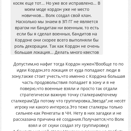
косяк еще тот... Но уже все исправлено... В
моем моде кордон уже не место
новичков... Волк создал свой клан.
Насколько мы знаем в ЗП ГГ не является
врагом ни бандитам ни военным, то есть
если бы я сделал военных, бандитов на
Кордоне они скорее всего выполняли бы
роль декорации. Так как Кордон не очень
большая локация... Делать много квестов
не очень выгодно так как нормально
Допустим,но нафиг тогда Кордон нужен?Вообще то по
розвернутся нет где. Поэтому он и
идеи Кордон,это локация от куда попадают люди в
получил такое наполнение.
зону,также стоит учесть,что именно с Кордона большая
часть продовольствия попадает в зону и я не
поверю,что военные взяли и просто так отдали
стратегически важную точку сталкерам(почему
сталкерам?Да потому что группировка,,Звезда",не несёт
игроку ни какого интереса.Это теже сталкеры только
сильнее-как Ренегаты в ЧН. Нету в них загадки и не
рассказана причина её создания.Получается,что Волк
взял и от скуки создал эту группировку)