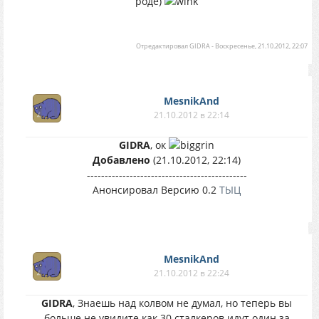
роде)
Отредактировал
GIDRA
-
Воскресенье, 21.10.2012, 22:07
MesnikAnd
21.10.2012 в 22:14
GIDRA
, ок
Добавлено
(21.10.2012, 22:14)
---------------------------------------------
Анонсировал Версию 0.2
ТЫЦ
MesnikAnd
21.10.2012 в 22:24
GIDRA
, Знаешь над колвом не думал, но теперь вы
больше не увидите как 30 сталкеров идут один за