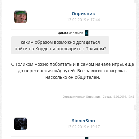
Опричник
13.02.2019 в 17:44
Цитата
SinnerSinn
(
)
каким образом возможно догадаться
пойти на Кордон и поговорить с Толиком?
С Толиком можно поболтать и в самом начале игры, ещё
до пересечения ж/д путей. Всё зависит от игрока -
насколько он общителен.
Отредактировал
Опричник
-
Среда, 13.02.2019, 17:45
SinnerSinn
13.02.2019 в 19:17