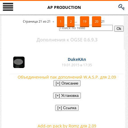
AP PRODUCTION
Страница
21
из
21
«
1
2
…
19
20
21
Дополнения к OGSE 0.6.9.3
DukeKAn
19.01.2015 в 17:35
Объединенный пак дополнений W.A.S.P. для 2.09
Add-on pack by Romz для 2.09