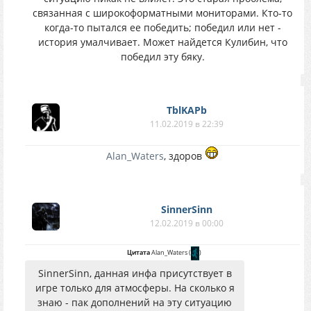
связанная с широкоформатными мониторами. Кто-то
когда-то пытался ее победить; победил или нет -
история умалчивает. Может найдется Кулибин, что
победил эту бяку.
TblKAPb
11.02.2019 в 22:39
Alan_Waters
, здоров
SinnerSinn
12.02.2019 в 00:00
Цитата
Alan_Waters
(
)
SinnerSinn, данная инфа присутствует в
игре только для атмосферы. На сколько я
знаю - пак дополнений на эту ситуацию