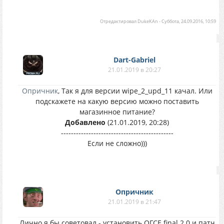
Отредактировал
DukeKAn
-
Суббота, 24.09.2016, 10:59
Dart-Gabriel
21.01.2019 в 20:27
Опричник
, Так я для версии wipe_2_upd_11 качал. Или
подскажете на какую версию можно поставить
магазинное питание?
Добавлено
(21.01.2019, 20:28)
---------------------------------------------
Если не сложно)))
Опричник
21.01.2019 в 21:47
Лично я бы советовал - установить ОГСЕ final 2.0 и патч