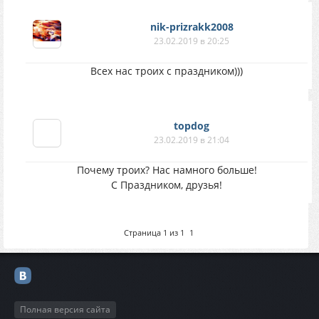
nik-prizrakk2008
23.02.2019 в 20:25
Всех нас троих с праздником)))
topdog
23.02.2019 в 21:04
Почему троих? Нас намного больше!
С Праздником, друзья!
Страница
1
из
1
1
Полная версия сайта