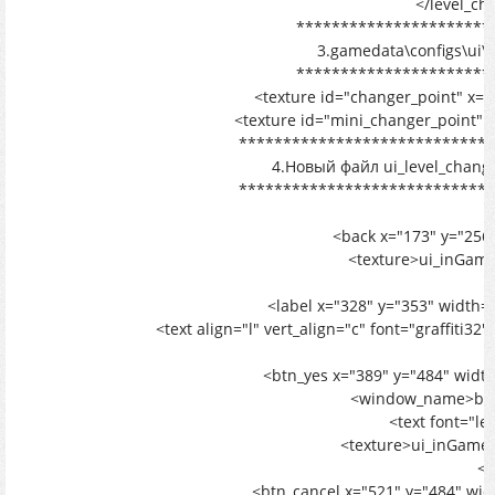
</level_ch
**********************
3.gamedata\configs\ui\
**********************
<texture id="changer_point" x="
<texture id="mini_changer_point" x
*****************************
4.Новый файл ui_level_change
*****************************
<back x="173" y="256
<texture>ui_inGam
<label x="328" y="353" width
<text align="l" vert_align="c" font="graffiti3
<
<btn_yes x="389" y="484" widt
<window_name>but
<text font="le
<texture>ui_inGame
</
<btn_cancel x="521" y="484" wi