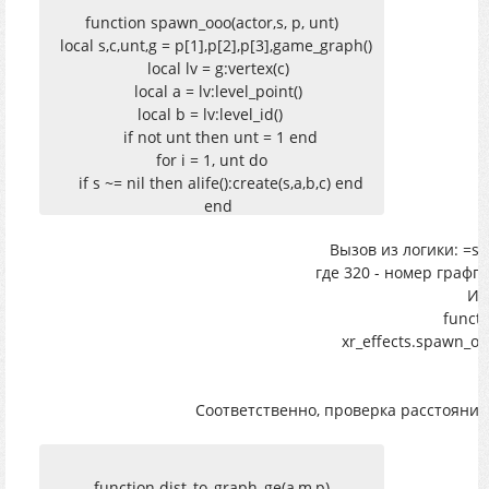
local spawned_obj =
function spawn_ooo(actor,s, p, unt)
alife():create(spawn_sect,zone:position(),zone:level_vertex_id
local s,c,unt,g = p[1],p[2],p[3],game_graph()
local lv = g:vertex(c)
end
local a = lv:level_point()
end
local b = lv:level_id()
end
if not unt then unt = 1 end
end
for i = 1, unt do
if s ~= nil then alife():create(s,a,b,c) end
function spawn_object(actor, obj, p, amount)
end
local spawn_sect = p[1]
end
local path_name = p[2]
Вызов из логики: =sp
local amount = tonumber(p[3])
где 320 - номер графп
local ptr = patrol(path_name)
Из
functi
if db.actor then
xr_effects.spawn_ooo
if not amount then
amount = 1
end
Соответственно, проверка расстояния А
for i = 1, amount do
if level.patrol_path_exists(path_name) and
spawn_sect ~= nil and path_name ~= nil
function dist_to_graph_ge(a,m,p)