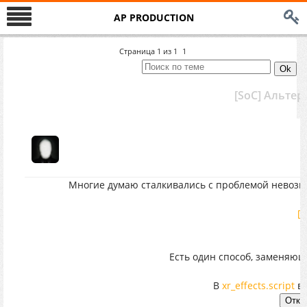
AP PRODUCTION
Страница
1
из
1
1
[SoC] Альте
Многие думаю сталкивались с проблемой невозм
[
Есть один способ, заменяющ
В
xr_effects.script
вс