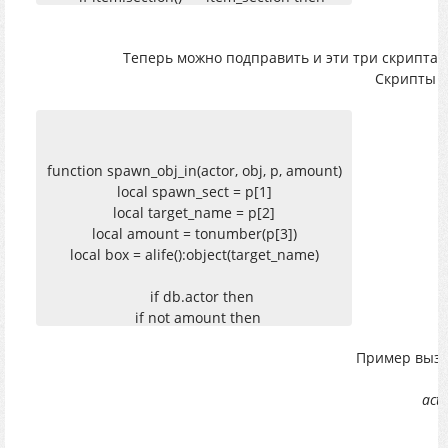
has_count = has_count + 1
count_tbl[has_count] = item:id()
Теперь можно подправить и эти три скрипта, 
end
Скрипты в x
end
actor:iterate_inventory(calc,actor)
for k,v in pairs( count_tbl ) do
if k <= need_count then
alife():release(alife():object(v),true)
function spawn_obj_in(actor, obj, p, amount)
else
local spawn_sect = p[1]
break
local target_name = p[2]
end
local amount = tonumber(p[3])
end
local box = alife():object(target_name)
end
if db.actor then
if not amount then
amount = 1
Пример вызо
end
acti
for i = 1, amount do
if spawn_sect ~= nil and
target_name ~= nil and box ~= nil then