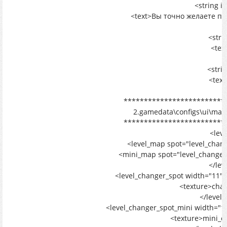
<string i
<text>Вы точно желаете пе
<
<stri
<tex
<
<stri
<text
<
*************************
2.gamedata\configs\ui\map
*************************
<lev
<level_map spot="level_chang
<mini_map spot="level_changer_
</lev
<level_changer_spot width="11" 
<texture>chan
</level
<level_changer_spot_mini width="11
<texture>mini_c