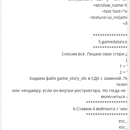
<window_name>bu
<text font="le
<texture>ui_inGame
</b
****************
5.gamedata\conf
****************
Сносим всё. Пишем свои стори дл
[s
1 = "
2 = "
Кидаем файл game_story_ids в СДК с заменой. По
телепо
или ченджеру, если он внутри рестриктора. Но тогда не 
включиться ло
*******************
6.Ставим 4 вейпонта с чек
*******************
esc_m
esc_m