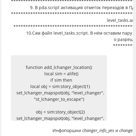
***************************************************
9. В pda.script активация отметок переходов в ПДА.
***************************************************
level_tasks.ad
**************************************************
10.Сам файл level_tasks.script. В нём оставим пару
о разреше
*********
function add_lchanger_location()
local sim = alife()
if sim then
local obj = sim:story_object(1)
set_lchanger_mapspot(obj, "level_changer",
"st_lchanger_to_escape")
obj = sim:story_object(2)
set_lchanger_mapspot(obj, "level_changer",
"st_lchanger_to_garbage")
Инфопоршни
changer_info_yes
и
changer_
end