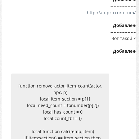
------------------
http://ap-pro.ru/forum/
Добавлено
------------------
Вот такой к
Добавлено
------------------
function remove_actor_item_count(actor,
npc, p)
local item_section = p[1]
local need_count = tonumber(p[2])
local has_count = 0
local count_tbl = {}
local function calc(temp, item)
if item:section() == item_section then