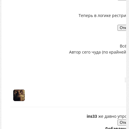
Теперь в логике рестри
Всё 
Автор сего чуда (по крайней 
B
ins33
же давно упрос
Добавлено