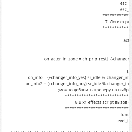
esc_m
esc_m
************
7. Логика ре
************
acti
[
on_actor_in_zone = ch_prip_rest| {-changer_
[s
on_info = {+changer_info_yes} sr_idle %-changer_inf
on_info2 = {+changer_info_noy} sr_idle %-changer_in
;можно добавить проверу на выброс 
****************************
8.В xr_effects.script вызов 
****************************
functi
level_t