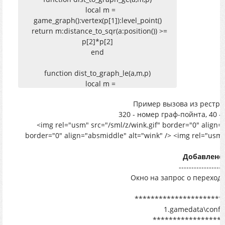
then
local m =
local se_obj =
game_graph():vertex(p[1]):level_point()
alife():create(spawn_sect,ptr:point(),ptr:level_vertex_id(0),pt
return m:distance_to_sqr(a:position()) >=
p[2]*p[2]
end
end
end
end
function dist_to_graph_le(a,m,p)
end
local m =
game_graph():vertex(p[1]):level_point()
Пример вызова из рестрикт
return m:distance_to_sqr(a:position()) <=
320 - номер граф-пойнта, 40 -
p[2]*p[2]
<img rel="usm" src="/sml/z/wink.gif" border="0" align="
end
border="0" align="absmiddle" alt="wink" /> <img rel="usm" 
Добавлено
------------------
Окно на запрос о переходе 
**********************
1.gamedata\config
******************