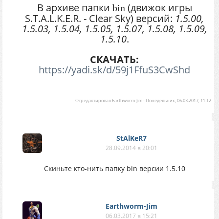
В архиве папки
(движок игры
bin
S.T.A.L.K.E.R. - Clear Sky) версий:
1.5.00,
1.5.03, 1.5.04, 1.5.05, 1.5.07, 1.5.08, 1.5.09,
1.5.10
.
СКАЧАТЬ:
https://yadi.sk/d/59j1FfuS3CwShd
Отредактировал
Earthworm-Jim
-
Понедельник, 06.03.2017, 11:12
StAlKeR7
28.09.2014 в 20:01
Скиньте кто-нить папку bin версии 1.5.10
Earthworm-Jim
06.03.2017 в 15:21