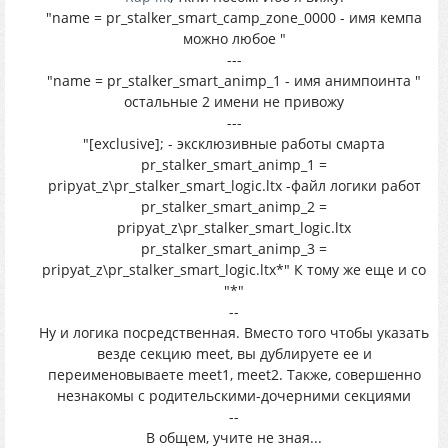
"name = pr_stalker_smart_camp_zone_0000 - имя кемпа
можно любое "
---
"name = pr_stalker_smart_animp_1 - имя анимпоинта "
остальные 2 имени не привожу
---
"[exclusive]; - эксклюзивные работы смарта
pr_stalker_smart_animp_1 =
pripyat_z\pr_stalker_smart_logic.ltx -файл логики работ
pr_stalker_smart_animp_2 =
pripyat_z\pr_stalker_smart_logic.ltx
pr_stalker_smart_animp_3 =
pripyat_z\pr_stalker_smart_logic.ltx*" К тому же еще и со
"*"
--
Ну и логика посредственная. Вместо того чтобы указать
везде секцию meet, вы дублируете ее и
переименовываете meet1, meet2. Также, совершенно
незнакомы с родительскими-дочерними секциями
--
В общем, учите не зная...