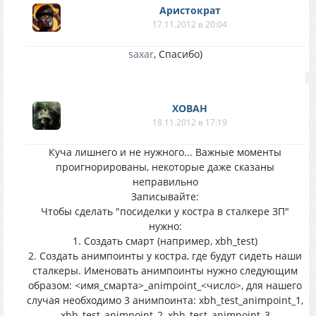
Аристократ
17.11.2012 в 20:04
saxar
, Спасибо)
XOBAH
18.11.2012 в 17:19
Куча лишнего и не нужного... Важные моменты
проигнорированы, некоторые даже сказаны
неправильно
Записывайте:
Чтобы сделать "посиделки у костра в сталкере ЗП"
нужно:
1. Создать смарт (например, xbh_test)
2. Создать анимпоинты у костра, где будут сидеть наши
сталкеры. Именовать анимпоинты нужно следующим
образом: <имя_смарта>_animpoint_<число>, для нашего
случая необходимо 3 анимпоинта: xbh_test_animpoint_1,
xbh_test_animpoint_2, xbh_test_animpoint_3