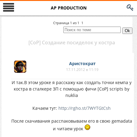
AP PRODUCTION
Страница
1
из
1
1
[CoP] Создание посиделок у костра
Аристократ
17.11.2012 в 11:19
И так.В этом уроке я расскажу как создать точки кемпа у
костра в сталкере ЗП с помощью фичи [CoP] scripts by
nuklia
Качаем тут:
http://rgho.st/7WYTGtCsh
После скачивания расспаковываем его в свою gemadata
и читаем урок