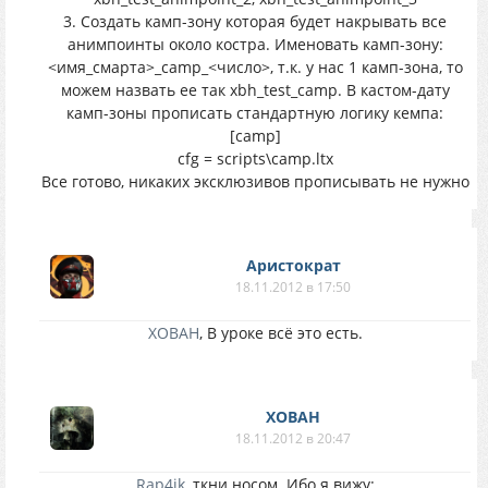
3. Создать камп-зону которая будет накрывать все
анимпоинты около костра. Именовать камп-зону:
<имя_смарта>_camp_<число>, т.к. у нас 1 камп-зона, то
можем назвать ее так xbh_test_camp. В кастом-дату
камп-зоны прописать стандартную логику кемпа:
[camp]
cfg = scripts\camp.ltx
Все готово, никаких эксклюзивов прописывать не нужно
Аристократ
18.11.2012 в 17:50
XOBAH
, В уроке всё это есть.
XOBAH
18.11.2012 в 20:47
Rap4ik
, ткни носом. Ибо я вижу: