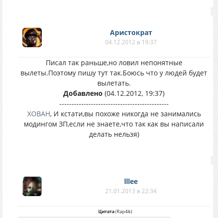
Аристократ
04.12.2012 в 19:37
Писал так раньше,но ловил непонятные
вылеты.Поэтому пишу тут так.Боюсь что у людей будет
вылетать.
Добавлено
(04.12.2012, 19:37)
---------------------------------------------
XOBAH
, И кстати,вы похоже никогда не занимались
модингом ЗП,если не знаете,что так как вы написали
делать нельзя)
lllee
21.01.2013 в 22:34
Цитата
(
Rap4ik
)