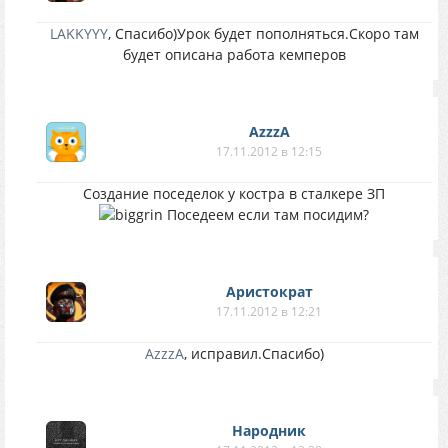
LAKKYYY
, Спасибо)Урок будет пополняться.Скоро там
будет описана работа кемперов
AzzzA
17.11.2012 в 12:15
Создание поседелок у костра в сталкере ЗП
Поседеем если там посидим?
Аристократ
17.11.2012 в 12:21
AzzzA
, исправил.Спасибо)
Народник